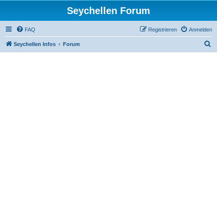
Seychellen Forum
FAQ
Registrieren
Anmelden
S
Seychellen Infos
Forum
u
c
h
e