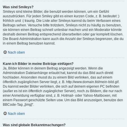
Was sind Smileys?
Smileys sind kleine Bilder, die benutzt werden können, um ein Gefühl
auszudrücken. Für jeden Smiley gibt es einen kurzen Code, z. B. bedeutet :)
fröhlich und :( traurig. Die Liste aller Smileys kannst du beim Verfassen eines
Beitrags sehen. Versuche bitte trotzdem, Smileys nicht zu häufig zu benutzen,
sie können einen Beitrag schnell unlesbar machen und ein Moderator könnte
deshalb deinen Beitrag entsprechend überarbeiten oder gar komplett löschen.
Die Board-Administration kann auch die Anzahl der Smileys begrenzen, die du
in einem Beitrag benutzen kannst.
Nach oben
Kann ich Bilder in meine Beiträge einfügen?
Ja, Bilder können in deinem Beitrag angezeigt werden. Wenn die
Administration Dateianhänge erlaubt hat, kannst du das Bild auch direkt
hochladen. Ansonsten musst du zu einem Bild verlinken, das auf einem
öffentlich zugänglichen Server liegt, z. B. http://www.domain.tld/mein-bild.gif.
Du kannst weder Bilder verlinken, die sich auf deinem eigenen PC befinden
(außer es ist ein öffentlich zugänglicher Server), noch zu Bildern, die nur nach
einer Anmeldung verfügbar sind, z. B. Hotmail- oder Yahoo-Mailboxen, mit
einem Passwort geschützte Seiten usw. Um das Bild anzuzeigen, benutze den
BBCode-Tag „[img]“.
Nach oben
Was sind globale Bekanntmachungen?