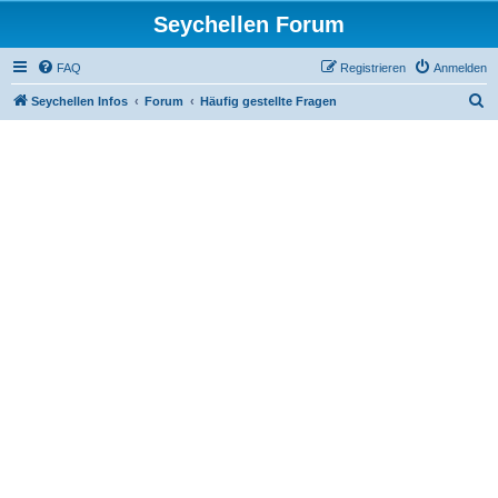
Seychellen Forum
FAQ
Registrieren
Anmelden
S
Seychellen Infos
Forum
Häufig gestellte Fragen
u
c
h
e