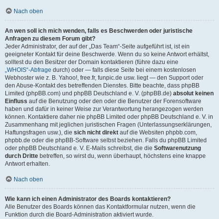
Nach oben
An wen soll ich mich wenden, falls es Beschwerden oder juristische
Anfragen zu diesem Forum gibt?
Jeder Administrator, der auf der „Das Team“-Seite aufgeführt ist, ist ein
geeigneter Kontakt für deine Beschwerde. Wenn du so keine Antwort erhältst,
solltest du den Besitzer der Domain kontaktieren (führe dazu eine
„WHOIS“-Abfrage
durch) oder — falls diese Seite bei einem kostenlosen
Webhoster wie z. B. Yahoo!, free.fr, funpic.de usw. liegt — den Support oder
den Abuse-Kontakt des betreffenden Dienstes. Bitte beachte, dass phpBB
Limited (phpBB.com) und phpBB Deutschland e. V. (phpBB.de)
absolut keinen
Einfluss
auf die Benutzung oder den oder die Benutzer der Forensoftware
haben und dafür in keiner Weise zur Verantwortung herangezogen werden
können. Kontaktiere daher nie phpBB Limited oder phpBB Deutschland e. V. in
Zusammenhang mit jeglichen juristischen Fragen (Unterlassungserklärungen,
Haftungsfragen usw.), die
sich nicht direkt
auf die Websiten phpbb.com,
phpbb.de oder die phpBB-Software selbst beziehen. Falls du phpBB Limited
oder phpBB Deutschland e. V. E-Mails schreibst, die die
Softwarenutzung
durch Dritte
betreffen, so wirst du, wenn überhaupt, höchstens eine knappe
Antwort erhalten.
Nach oben
Wie kann ich einen Administrator des Boards kontaktieren?
Alle Benutzer des Boards können das Kontaktformular nutzen, wenn die
Funktion durch die Board-Administration aktiviert wurde.