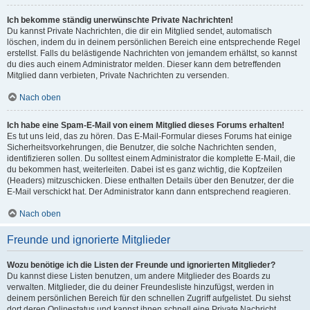
Ich bekomme ständig unerwünschte Private Nachrichten!
Du kannst Private Nachrichten, die dir ein Mitglied sendet, automatisch
löschen, indem du in deinem persönlichen Bereich eine entsprechende Regel
erstellst. Falls du belästigende Nachrichten von jemandem erhältst, so kannst
du dies auch einem Administrator melden. Dieser kann dem betreffenden
Mitglied dann verbieten, Private Nachrichten zu versenden.
Nach oben
Ich habe eine Spam-E-Mail von einem Mitglied dieses Forums erhalten!
Es tut uns leid, das zu hören. Das E-Mail-Formular dieses Forums hat einige
Sicherheitsvorkehrungen, die Benutzer, die solche Nachrichten senden,
identifizieren sollen. Du solltest einem Administrator die komplette E-Mail, die
du bekommen hast, weiterleiten. Dabei ist es ganz wichtig, die Kopfzeilen
(Headers) mitzuschicken. Diese enthalten Details über den Benutzer, der die
E-Mail verschickt hat. Der Administrator kann dann entsprechend reagieren.
Nach oben
Freunde und ignorierte Mitglieder
Wozu benötige ich die Listen der Freunde und ignorierten Mitglieder?
Du kannst diese Listen benutzen, um andere Mitglieder des Boards zu
verwalten. Mitglieder, die du deiner Freundesliste hinzufügst, werden in
deinem persönlichen Bereich für den schnellen Zugriff aufgelistet. Du siehst
dort deren Onlinestatus und kannst ihnen schnell eine Private Nachricht