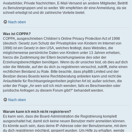
Avatarbilder, Private Nachrichten, E-Mail-Versand an andere Mitglieder, Beitritt
zu Benutzergruppen und so weiter. Wir empfehlen dir eine Anmeldung, da sie
schnell erledigt ist und dir zahlreiche Vorteile bietet.
Nach oben
Was ist COPPA?
COPPA, ausgeschrieben Children’s Online Privacy Protection Act of 1998
(deutsch: Gesetz zum Schutz der Privatsphäre von Kindern im Internet von
1998) ist ein Gesetz in den USA, welches festlegt, dass Websites, die
möglicherweise persönliche Daten von Kindern unter 13 Jahren erheben,
hierzu die Zustimmung der Eltern beziehungsweise des oder der
Erziehungsberechtigten benötigen. Wenn du dir unsicher bist, ob dies auf dich
oder die Website, auf der du dich zu registrieren versuchst, zutrifft, ziehe einen
rechtlichen Beistand zu Rate. Bitte beachte, dass phpBB Limited und der
Besitzer dieses Boards keine Rechtsberatung anbieten kann und nicht die
Anlaufstelle für Rechtsangelegenheiten jeglicher Art ist; außer solchen, die
unter der Frage „An wen soll ich mich wenden, falls es Beschwerden oder
juristische Anfragen zu diesem Forum gibt?“ behandelt werden.
Nach oben
Warum kann ich mich nicht registrieren?
Es kann sein, dass die Board-Administration die Registrierung komplett
ausgeschaltet hat, damit sich keine neuen Benutzer mehr anmelden können.
Es könnte auch sein, dass deine IP-Adresse oder der Benutzername, mit dem
du dich registrieren möchtest, gesperrt wurden. Um Hilfe zu erhalten, wende