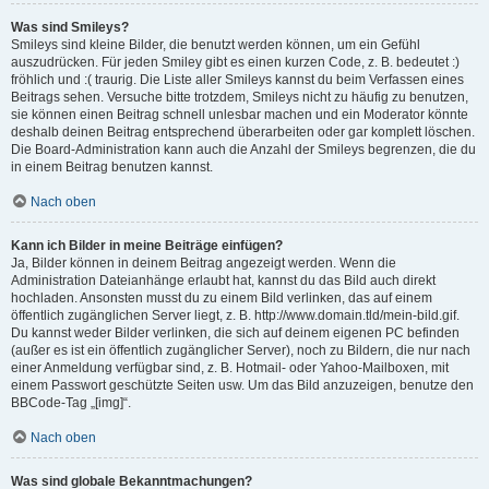
Was sind Smileys?
Smileys sind kleine Bilder, die benutzt werden können, um ein Gefühl
auszudrücken. Für jeden Smiley gibt es einen kurzen Code, z. B. bedeutet :)
fröhlich und :( traurig. Die Liste aller Smileys kannst du beim Verfassen eines
Beitrags sehen. Versuche bitte trotzdem, Smileys nicht zu häufig zu benutzen,
sie können einen Beitrag schnell unlesbar machen und ein Moderator könnte
deshalb deinen Beitrag entsprechend überarbeiten oder gar komplett löschen.
Die Board-Administration kann auch die Anzahl der Smileys begrenzen, die du
in einem Beitrag benutzen kannst.
Nach oben
Kann ich Bilder in meine Beiträge einfügen?
Ja, Bilder können in deinem Beitrag angezeigt werden. Wenn die
Administration Dateianhänge erlaubt hat, kannst du das Bild auch direkt
hochladen. Ansonsten musst du zu einem Bild verlinken, das auf einem
öffentlich zugänglichen Server liegt, z. B. http://www.domain.tld/mein-bild.gif.
Du kannst weder Bilder verlinken, die sich auf deinem eigenen PC befinden
(außer es ist ein öffentlich zugänglicher Server), noch zu Bildern, die nur nach
einer Anmeldung verfügbar sind, z. B. Hotmail- oder Yahoo-Mailboxen, mit
einem Passwort geschützte Seiten usw. Um das Bild anzuzeigen, benutze den
BBCode-Tag „[img]“.
Nach oben
Was sind globale Bekanntmachungen?