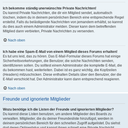
Ich bekomme ständig unerwünschte Private Nachrichten!
Du kannst Private Nachrichten, die dir ein Mitglied sendet, automatisch
löschen, indem du in deinem persönlichen Bereich eine entsprechende Regel
erstellst. Falls du belästigende Nachrichten von jemandem erhältst, so kannst
du dies auch einem Administrator melden. Dieser kann dem betreffenden
Mitglied dann verbieten, Private Nachrichten zu versenden.
Nach oben
Ich habe eine Spam-E-Mail von einem Mitglied dieses Forums erhalten!
Es tut uns leid, das zu hören. Das E-Mail-Formular dieses Forums hat einige
Sicherheitsvorkehrungen, die Benutzer, die solche Nachrichten senden,
identifizieren sollen. Du solltest einem Administrator die komplette E-Mail, die
du bekommen hast, weiterleiten. Dabei ist es ganz wichtig, die Kopfzeilen
(Headers) mitzuschicken. Diese enthalten Details über den Benutzer, der die
E-Mail verschickt hat. Der Administrator kann dann entsprechend reagieren.
Nach oben
Freunde und ignorierte Mitglieder
Wozu benötige ich die Listen der Freunde und ignorierten Mitglieder?
Du kannst diese Listen benutzen, um andere Mitglieder des Boards zu
verwalten. Mitglieder, die du deiner Freundesliste hinzufügst, werden in
deinem persönlichen Bereich für den schnellen Zugriff aufgelistet. Du siehst
dort deren Onlinestatus und kannst ihnen schnell eine Private Nachricht