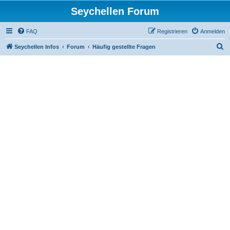
Seychellen Forum
FAQ
Registrieren
Anmelden
S
Seychellen Infos
Forum
Häufig gestellte Fragen
u
c
h
e