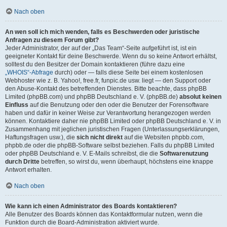
Nach oben
An wen soll ich mich wenden, falls es Beschwerden oder juristische
Anfragen zu diesem Forum gibt?
Jeder Administrator, der auf der „Das Team“-Seite aufgeführt ist, ist ein
geeigneter Kontakt für deine Beschwerde. Wenn du so keine Antwort erhältst,
solltest du den Besitzer der Domain kontaktieren (führe dazu eine
„WHOIS“-Abfrage
durch) oder — falls diese Seite bei einem kostenlosen
Webhoster wie z. B. Yahoo!, free.fr, funpic.de usw. liegt — den Support oder
den Abuse-Kontakt des betreffenden Dienstes. Bitte beachte, dass phpBB
Limited (phpBB.com) und phpBB Deutschland e. V. (phpBB.de)
absolut keinen
Einfluss
auf die Benutzung oder den oder die Benutzer der Forensoftware
haben und dafür in keiner Weise zur Verantwortung herangezogen werden
können. Kontaktiere daher nie phpBB Limited oder phpBB Deutschland e. V. in
Zusammenhang mit jeglichen juristischen Fragen (Unterlassungserklärungen,
Haftungsfragen usw.), die
sich nicht direkt
auf die Websiten phpbb.com,
phpbb.de oder die phpBB-Software selbst beziehen. Falls du phpBB Limited
oder phpBB Deutschland e. V. E-Mails schreibst, die die
Softwarenutzung
durch Dritte
betreffen, so wirst du, wenn überhaupt, höchstens eine knappe
Antwort erhalten.
Nach oben
Wie kann ich einen Administrator des Boards kontaktieren?
Alle Benutzer des Boards können das Kontaktformular nutzen, wenn die
Funktion durch die Board-Administration aktiviert wurde.