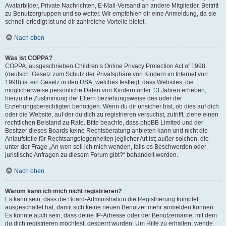
Avatarbilder, Private Nachrichten, E-Mail-Versand an andere Mitglieder, Beitritt
zu Benutzergruppen und so weiter. Wir empfehlen dir eine Anmeldung, da sie
schnell erledigt ist und dir zahlreiche Vorteile bietet.
Nach oben
Was ist COPPA?
COPPA, ausgeschrieben Children’s Online Privacy Protection Act of 1998
(deutsch: Gesetz zum Schutz der Privatsphäre von Kindern im Internet von
1998) ist ein Gesetz in den USA, welches festlegt, dass Websites, die
möglicherweise persönliche Daten von Kindern unter 13 Jahren erheben,
hierzu die Zustimmung der Eltern beziehungsweise des oder der
Erziehungsberechtigten benötigen. Wenn du dir unsicher bist, ob dies auf dich
oder die Website, auf der du dich zu registrieren versuchst, zutrifft, ziehe einen
rechtlichen Beistand zu Rate. Bitte beachte, dass phpBB Limited und der
Besitzer dieses Boards keine Rechtsberatung anbieten kann und nicht die
Anlaufstelle für Rechtsangelegenheiten jeglicher Art ist; außer solchen, die
unter der Frage „An wen soll ich mich wenden, falls es Beschwerden oder
juristische Anfragen zu diesem Forum gibt?“ behandelt werden.
Nach oben
Warum kann ich mich nicht registrieren?
Es kann sein, dass die Board-Administration die Registrierung komplett
ausgeschaltet hat, damit sich keine neuen Benutzer mehr anmelden können.
Es könnte auch sein, dass deine IP-Adresse oder der Benutzername, mit dem
du dich registrieren möchtest, gesperrt wurden. Um Hilfe zu erhalten, wende