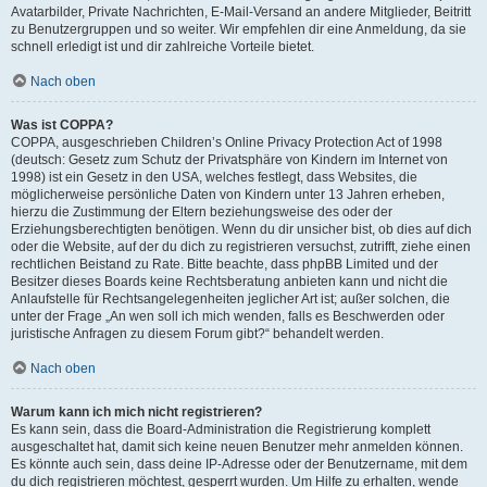
Avatarbilder, Private Nachrichten, E-Mail-Versand an andere Mitglieder, Beitritt
zu Benutzergruppen und so weiter. Wir empfehlen dir eine Anmeldung, da sie
schnell erledigt ist und dir zahlreiche Vorteile bietet.
Nach oben
Was ist COPPA?
COPPA, ausgeschrieben Children’s Online Privacy Protection Act of 1998
(deutsch: Gesetz zum Schutz der Privatsphäre von Kindern im Internet von
1998) ist ein Gesetz in den USA, welches festlegt, dass Websites, die
möglicherweise persönliche Daten von Kindern unter 13 Jahren erheben,
hierzu die Zustimmung der Eltern beziehungsweise des oder der
Erziehungsberechtigten benötigen. Wenn du dir unsicher bist, ob dies auf dich
oder die Website, auf der du dich zu registrieren versuchst, zutrifft, ziehe einen
rechtlichen Beistand zu Rate. Bitte beachte, dass phpBB Limited und der
Besitzer dieses Boards keine Rechtsberatung anbieten kann und nicht die
Anlaufstelle für Rechtsangelegenheiten jeglicher Art ist; außer solchen, die
unter der Frage „An wen soll ich mich wenden, falls es Beschwerden oder
juristische Anfragen zu diesem Forum gibt?“ behandelt werden.
Nach oben
Warum kann ich mich nicht registrieren?
Es kann sein, dass die Board-Administration die Registrierung komplett
ausgeschaltet hat, damit sich keine neuen Benutzer mehr anmelden können.
Es könnte auch sein, dass deine IP-Adresse oder der Benutzername, mit dem
du dich registrieren möchtest, gesperrt wurden. Um Hilfe zu erhalten, wende