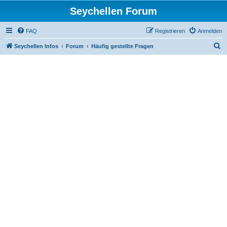
Seychellen Forum
FAQ
Registrieren
Anmelden
S
Seychellen Infos
Forum
Häufig gestellte Fragen
u
c
h
e