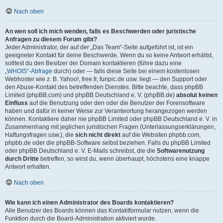
Nach oben
An wen soll ich mich wenden, falls es Beschwerden oder juristische
Anfragen zu diesem Forum gibt?
Jeder Administrator, der auf der „Das Team“-Seite aufgeführt ist, ist ein
geeigneter Kontakt für deine Beschwerde. Wenn du so keine Antwort erhältst,
solltest du den Besitzer der Domain kontaktieren (führe dazu eine
„WHOIS“-Abfrage
durch) oder — falls diese Seite bei einem kostenlosen
Webhoster wie z. B. Yahoo!, free.fr, funpic.de usw. liegt — den Support oder
den Abuse-Kontakt des betreffenden Dienstes. Bitte beachte, dass phpBB
Limited (phpBB.com) und phpBB Deutschland e. V. (phpBB.de)
absolut keinen
Einfluss
auf die Benutzung oder den oder die Benutzer der Forensoftware
haben und dafür in keiner Weise zur Verantwortung herangezogen werden
können. Kontaktiere daher nie phpBB Limited oder phpBB Deutschland e. V. in
Zusammenhang mit jeglichen juristischen Fragen (Unterlassungserklärungen,
Haftungsfragen usw.), die
sich nicht direkt
auf die Websiten phpbb.com,
phpbb.de oder die phpBB-Software selbst beziehen. Falls du phpBB Limited
oder phpBB Deutschland e. V. E-Mails schreibst, die die
Softwarenutzung
durch Dritte
betreffen, so wirst du, wenn überhaupt, höchstens eine knappe
Antwort erhalten.
Nach oben
Wie kann ich einen Administrator des Boards kontaktieren?
Alle Benutzer des Boards können das Kontaktformular nutzen, wenn die
Funktion durch die Board-Administration aktiviert wurde.