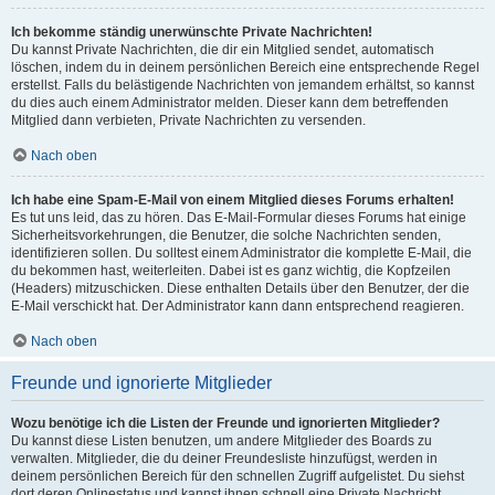
Ich bekomme ständig unerwünschte Private Nachrichten!
Du kannst Private Nachrichten, die dir ein Mitglied sendet, automatisch
löschen, indem du in deinem persönlichen Bereich eine entsprechende Regel
erstellst. Falls du belästigende Nachrichten von jemandem erhältst, so kannst
du dies auch einem Administrator melden. Dieser kann dem betreffenden
Mitglied dann verbieten, Private Nachrichten zu versenden.
Nach oben
Ich habe eine Spam-E-Mail von einem Mitglied dieses Forums erhalten!
Es tut uns leid, das zu hören. Das E-Mail-Formular dieses Forums hat einige
Sicherheitsvorkehrungen, die Benutzer, die solche Nachrichten senden,
identifizieren sollen. Du solltest einem Administrator die komplette E-Mail, die
du bekommen hast, weiterleiten. Dabei ist es ganz wichtig, die Kopfzeilen
(Headers) mitzuschicken. Diese enthalten Details über den Benutzer, der die
E-Mail verschickt hat. Der Administrator kann dann entsprechend reagieren.
Nach oben
Freunde und ignorierte Mitglieder
Wozu benötige ich die Listen der Freunde und ignorierten Mitglieder?
Du kannst diese Listen benutzen, um andere Mitglieder des Boards zu
verwalten. Mitglieder, die du deiner Freundesliste hinzufügst, werden in
deinem persönlichen Bereich für den schnellen Zugriff aufgelistet. Du siehst
dort deren Onlinestatus und kannst ihnen schnell eine Private Nachricht