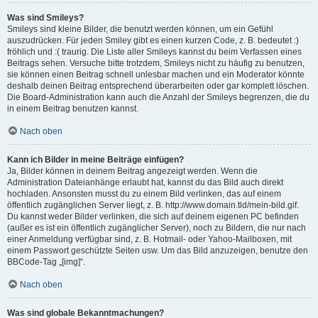
Was sind Smileys?
Smileys sind kleine Bilder, die benutzt werden können, um ein Gefühl
auszudrücken. Für jeden Smiley gibt es einen kurzen Code, z. B. bedeutet :)
fröhlich und :( traurig. Die Liste aller Smileys kannst du beim Verfassen eines
Beitrags sehen. Versuche bitte trotzdem, Smileys nicht zu häufig zu benutzen,
sie können einen Beitrag schnell unlesbar machen und ein Moderator könnte
deshalb deinen Beitrag entsprechend überarbeiten oder gar komplett löschen.
Die Board-Administration kann auch die Anzahl der Smileys begrenzen, die du
in einem Beitrag benutzen kannst.
Nach oben
Kann ich Bilder in meine Beiträge einfügen?
Ja, Bilder können in deinem Beitrag angezeigt werden. Wenn die
Administration Dateianhänge erlaubt hat, kannst du das Bild auch direkt
hochladen. Ansonsten musst du zu einem Bild verlinken, das auf einem
öffentlich zugänglichen Server liegt, z. B. http://www.domain.tld/mein-bild.gif.
Du kannst weder Bilder verlinken, die sich auf deinem eigenen PC befinden
(außer es ist ein öffentlich zugänglicher Server), noch zu Bildern, die nur nach
einer Anmeldung verfügbar sind, z. B. Hotmail- oder Yahoo-Mailboxen, mit
einem Passwort geschützte Seiten usw. Um das Bild anzuzeigen, benutze den
BBCode-Tag „[img]“.
Nach oben
Was sind globale Bekanntmachungen?