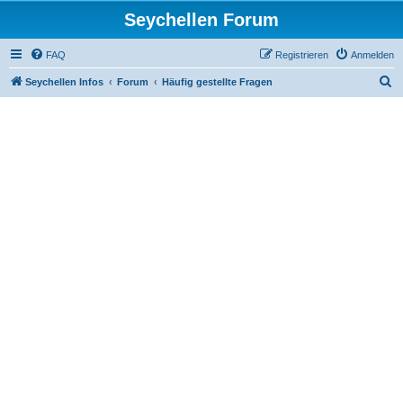
Seychellen Forum
FAQ
Registrieren
Anmelden
S
Seychellen Infos
Forum
Häufig gestellte Fragen
u
c
h
e