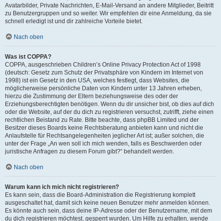
Avatarbilder, Private Nachrichten, E-Mail-Versand an andere Mitglieder, Beitritt
zu Benutzergruppen und so weiter. Wir empfehlen dir eine Anmeldung, da sie
schnell erledigt ist und dir zahlreiche Vorteile bietet.
Nach oben
Was ist COPPA?
COPPA, ausgeschrieben Children’s Online Privacy Protection Act of 1998
(deutsch: Gesetz zum Schutz der Privatsphäre von Kindern im Internet von
1998) ist ein Gesetz in den USA, welches festlegt, dass Websites, die
möglicherweise persönliche Daten von Kindern unter 13 Jahren erheben,
hierzu die Zustimmung der Eltern beziehungsweise des oder der
Erziehungsberechtigten benötigen. Wenn du dir unsicher bist, ob dies auf dich
oder die Website, auf der du dich zu registrieren versuchst, zutrifft, ziehe einen
rechtlichen Beistand zu Rate. Bitte beachte, dass phpBB Limited und der
Besitzer dieses Boards keine Rechtsberatung anbieten kann und nicht die
Anlaufstelle für Rechtsangelegenheiten jeglicher Art ist; außer solchen, die
unter der Frage „An wen soll ich mich wenden, falls es Beschwerden oder
juristische Anfragen zu diesem Forum gibt?“ behandelt werden.
Nach oben
Warum kann ich mich nicht registrieren?
Es kann sein, dass die Board-Administration die Registrierung komplett
ausgeschaltet hat, damit sich keine neuen Benutzer mehr anmelden können.
Es könnte auch sein, dass deine IP-Adresse oder der Benutzername, mit dem
du dich registrieren möchtest, gesperrt wurden. Um Hilfe zu erhalten, wende