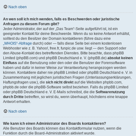
Nach oben
An wen soll ich mich wenden, falls es Beschwerden oder juristische
Anfragen zu diesem Forum gibt?
Jeder Administrator, der auf der „Das Team“-Seite aufgeführt ist, ist ein
geeigneter Kontakt für deine Beschwerde. Wenn du so keine Antwort erhältst,
solltest du den Besitzer der Domain kontaktieren (führe dazu eine
„WHOIS“-Abfrage
durch) oder — falls diese Seite bei einem kostenlosen
Webhoster wie z. B. Yahoo!, free.fr, funpic.de usw. liegt — den Support oder
den Abuse-Kontakt des betreffenden Dienstes. Bitte beachte, dass phpBB
Limited (phpBB.com) und phpBB Deutschland e. V. (phpBB.de)
absolut keinen
Einfluss
auf die Benutzung oder den oder die Benutzer der Forensoftware
haben und dafür in keiner Weise zur Verantwortung herangezogen werden
können. Kontaktiere daher nie phpBB Limited oder phpBB Deutschland e. V. in
Zusammenhang mit jeglichen juristischen Fragen (Unterlassungserklärungen,
Haftungsfragen usw.), die
sich nicht direkt
auf die Websiten phpbb.com,
phpbb.de oder die phpBB-Software selbst beziehen. Falls du phpBB Limited
oder phpBB Deutschland e. V. E-Mails schreibst, die die
Softwarenutzung
durch Dritte
betreffen, so wirst du, wenn überhaupt, höchstens eine knappe
Antwort erhalten.
Nach oben
Wie kann ich einen Administrator des Boards kontaktieren?
Alle Benutzer des Boards können das Kontaktformular nutzen, wenn die
Funktion durch die Board-Administration aktiviert wurde.