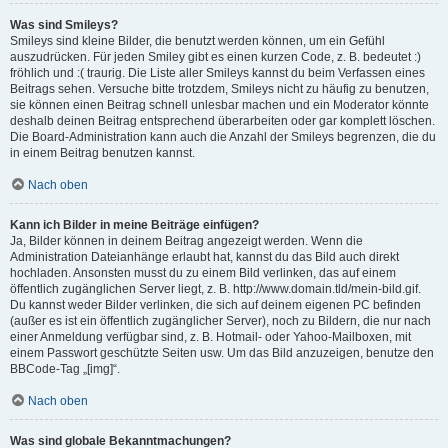
Was sind Smileys?
Smileys sind kleine Bilder, die benutzt werden können, um ein Gefühl
auszudrücken. Für jeden Smiley gibt es einen kurzen Code, z. B. bedeutet :)
fröhlich und :( traurig. Die Liste aller Smileys kannst du beim Verfassen eines
Beitrags sehen. Versuche bitte trotzdem, Smileys nicht zu häufig zu benutzen,
sie können einen Beitrag schnell unlesbar machen und ein Moderator könnte
deshalb deinen Beitrag entsprechend überarbeiten oder gar komplett löschen.
Die Board-Administration kann auch die Anzahl der Smileys begrenzen, die du
in einem Beitrag benutzen kannst.
Nach oben
Kann ich Bilder in meine Beiträge einfügen?
Ja, Bilder können in deinem Beitrag angezeigt werden. Wenn die
Administration Dateianhänge erlaubt hat, kannst du das Bild auch direkt
hochladen. Ansonsten musst du zu einem Bild verlinken, das auf einem
öffentlich zugänglichen Server liegt, z. B. http://www.domain.tld/mein-bild.gif.
Du kannst weder Bilder verlinken, die sich auf deinem eigenen PC befinden
(außer es ist ein öffentlich zugänglicher Server), noch zu Bildern, die nur nach
einer Anmeldung verfügbar sind, z. B. Hotmail- oder Yahoo-Mailboxen, mit
einem Passwort geschützte Seiten usw. Um das Bild anzuzeigen, benutze den
BBCode-Tag „[img]“.
Nach oben
Was sind globale Bekanntmachungen?