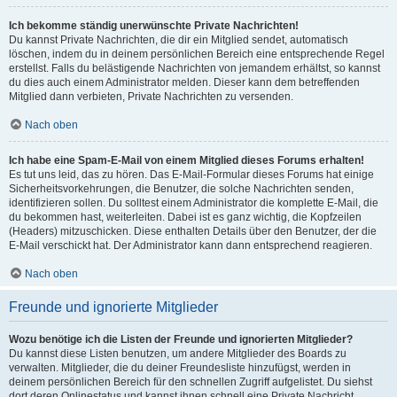
Ich bekomme ständig unerwünschte Private Nachrichten!
Du kannst Private Nachrichten, die dir ein Mitglied sendet, automatisch
löschen, indem du in deinem persönlichen Bereich eine entsprechende Regel
erstellst. Falls du belästigende Nachrichten von jemandem erhältst, so kannst
du dies auch einem Administrator melden. Dieser kann dem betreffenden
Mitglied dann verbieten, Private Nachrichten zu versenden.
Nach oben
Ich habe eine Spam-E-Mail von einem Mitglied dieses Forums erhalten!
Es tut uns leid, das zu hören. Das E-Mail-Formular dieses Forums hat einige
Sicherheitsvorkehrungen, die Benutzer, die solche Nachrichten senden,
identifizieren sollen. Du solltest einem Administrator die komplette E-Mail, die
du bekommen hast, weiterleiten. Dabei ist es ganz wichtig, die Kopfzeilen
(Headers) mitzuschicken. Diese enthalten Details über den Benutzer, der die
E-Mail verschickt hat. Der Administrator kann dann entsprechend reagieren.
Nach oben
Freunde und ignorierte Mitglieder
Wozu benötige ich die Listen der Freunde und ignorierten Mitglieder?
Du kannst diese Listen benutzen, um andere Mitglieder des Boards zu
verwalten. Mitglieder, die du deiner Freundesliste hinzufügst, werden in
deinem persönlichen Bereich für den schnellen Zugriff aufgelistet. Du siehst
dort deren Onlinestatus und kannst ihnen schnell eine Private Nachricht