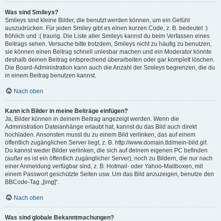
Was sind Smileys?
Smileys sind kleine Bilder, die benutzt werden können, um ein Gefühl
auszudrücken. Für jeden Smiley gibt es einen kurzen Code, z. B. bedeutet :)
fröhlich und :( traurig. Die Liste aller Smileys kannst du beim Verfassen eines
Beitrags sehen. Versuche bitte trotzdem, Smileys nicht zu häufig zu benutzen,
sie können einen Beitrag schnell unlesbar machen und ein Moderator könnte
deshalb deinen Beitrag entsprechend überarbeiten oder gar komplett löschen.
Die Board-Administration kann auch die Anzahl der Smileys begrenzen, die du
in einem Beitrag benutzen kannst.
Nach oben
Kann ich Bilder in meine Beiträge einfügen?
Ja, Bilder können in deinem Beitrag angezeigt werden. Wenn die
Administration Dateianhänge erlaubt hat, kannst du das Bild auch direkt
hochladen. Ansonsten musst du zu einem Bild verlinken, das auf einem
öffentlich zugänglichen Server liegt, z. B. http://www.domain.tld/mein-bild.gif.
Du kannst weder Bilder verlinken, die sich auf deinem eigenen PC befinden
(außer es ist ein öffentlich zugänglicher Server), noch zu Bildern, die nur nach
einer Anmeldung verfügbar sind, z. B. Hotmail- oder Yahoo-Mailboxen, mit
einem Passwort geschützte Seiten usw. Um das Bild anzuzeigen, benutze den
BBCode-Tag „[img]“.
Nach oben
Was sind globale Bekanntmachungen?