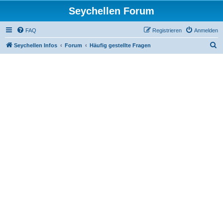
Seychellen Forum
FAQ
Registrieren
Anmelden
S
Seychellen Infos
Forum
Häufig gestellte Fragen
u
c
h
e