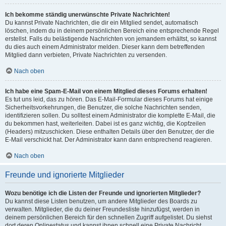
Ich bekomme ständig unerwünschte Private Nachrichten!
Du kannst Private Nachrichten, die dir ein Mitglied sendet, automatisch
löschen, indem du in deinem persönlichen Bereich eine entsprechende Regel
erstellst. Falls du belästigende Nachrichten von jemandem erhältst, so kannst
du dies auch einem Administrator melden. Dieser kann dem betreffenden
Mitglied dann verbieten, Private Nachrichten zu versenden.
Nach oben
Ich habe eine Spam-E-Mail von einem Mitglied dieses Forums erhalten!
Es tut uns leid, das zu hören. Das E-Mail-Formular dieses Forums hat einige
Sicherheitsvorkehrungen, die Benutzer, die solche Nachrichten senden,
identifizieren sollen. Du solltest einem Administrator die komplette E-Mail, die
du bekommen hast, weiterleiten. Dabei ist es ganz wichtig, die Kopfzeilen
(Headers) mitzuschicken. Diese enthalten Details über den Benutzer, der die
E-Mail verschickt hat. Der Administrator kann dann entsprechend reagieren.
Nach oben
Freunde und ignorierte Mitglieder
Wozu benötige ich die Listen der Freunde und ignorierten Mitglieder?
Du kannst diese Listen benutzen, um andere Mitglieder des Boards zu
verwalten. Mitglieder, die du deiner Freundesliste hinzufügst, werden in
deinem persönlichen Bereich für den schnellen Zugriff aufgelistet. Du siehst
dort deren Onlinestatus und kannst ihnen schnell eine Private Nachricht