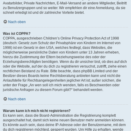
Avatarbilder, Private Nachrichten, E-Mail-Versand an andere Mitglieder, Beitritt
zu Benutzergruppen und so weiter. Wir empfehlen dir eine Anmeldung, da sie
schnell erledigt ist und dir zahlreiche Vorteile bietet.
Nach oben
Was ist COPPA?
COPPA, ausgeschrieben Children’s Online Privacy Protection Act of 1998
(deutsch: Gesetz zum Schutz der Privatsphäre von Kindern im Internet von
1998) ist ein Gesetz in den USA, welches festlegt, dass Websites, die
möglicherweise persönliche Daten von Kindern unter 13 Jahren erheben,
hierzu die Zustimmung der Eltern beziehungsweise des oder der
Erziehungsberechtigten benötigen. Wenn du dir unsicher bist, ob dies auf dich
oder die Website, auf der du dich zu registrieren versuchst, zutrifft, ziehe einen
rechtlichen Beistand zu Rate. Bitte beachte, dass phpBB Limited und der
Besitzer dieses Boards keine Rechtsberatung anbieten kann und nicht die
Anlaufstelle für Rechtsangelegenheiten jeglicher Art ist; außer solchen, die
unter der Frage „An wen soll ich mich wenden, falls es Beschwerden oder
juristische Anfragen zu diesem Forum gibt?“ behandelt werden.
Nach oben
Warum kann ich mich nicht registrieren?
Es kann sein, dass die Board-Administration die Registrierung komplett
ausgeschaltet hat, damit sich keine neuen Benutzer mehr anmelden können.
Es könnte auch sein, dass deine IP-Adresse oder der Benutzername, mit dem
du dich registrieren möchtest, gesperrt wurden. Um Hilfe zu erhalten, wende