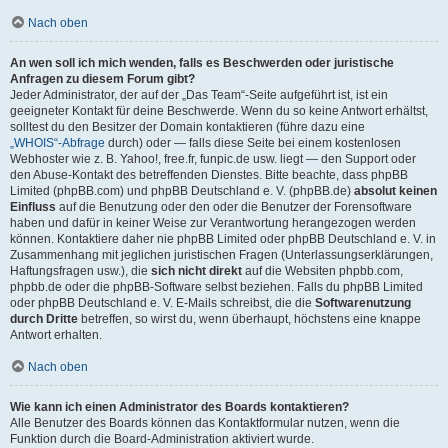
Nach oben
An wen soll ich mich wenden, falls es Beschwerden oder juristische
Anfragen zu diesem Forum gibt?
Jeder Administrator, der auf der „Das Team“-Seite aufgeführt ist, ist ein
geeigneter Kontakt für deine Beschwerde. Wenn du so keine Antwort erhältst,
solltest du den Besitzer der Domain kontaktieren (führe dazu eine
„WHOIS“-Abfrage
durch) oder — falls diese Seite bei einem kostenlosen
Webhoster wie z. B. Yahoo!, free.fr, funpic.de usw. liegt — den Support oder
den Abuse-Kontakt des betreffenden Dienstes. Bitte beachte, dass phpBB
Limited (phpBB.com) und phpBB Deutschland e. V. (phpBB.de)
absolut keinen
Einfluss
auf die Benutzung oder den oder die Benutzer der Forensoftware
haben und dafür in keiner Weise zur Verantwortung herangezogen werden
können. Kontaktiere daher nie phpBB Limited oder phpBB Deutschland e. V. in
Zusammenhang mit jeglichen juristischen Fragen (Unterlassungserklärungen,
Haftungsfragen usw.), die
sich nicht direkt
auf die Websiten phpbb.com,
phpbb.de oder die phpBB-Software selbst beziehen. Falls du phpBB Limited
oder phpBB Deutschland e. V. E-Mails schreibst, die die
Softwarenutzung
durch Dritte
betreffen, so wirst du, wenn überhaupt, höchstens eine knappe
Antwort erhalten.
Nach oben
Wie kann ich einen Administrator des Boards kontaktieren?
Alle Benutzer des Boards können das Kontaktformular nutzen, wenn die
Funktion durch die Board-Administration aktiviert wurde.