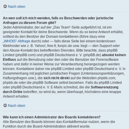
Nach oben
An wen soll ich mich wenden, falls es Beschwerden oder juristische
Anfragen zu diesem Forum gibt?
Jeder Administrator, der auf der „Das Team“-Seite aufgeführt ist, ist ein
geeigneter Kontakt für deine Beschwerde. Wenn du so keine Antwort erhältst,
solltest du den Besitzer der Domain kontaktieren (führe dazu eine
„WHOIS“-Abfrage
durch) oder — falls diese Seite bei einem kostenlosen
Webhoster wie z. B. Yahoo!, free.fr, funpic.de usw. liegt — den Support oder
den Abuse-Kontakt des betreffenden Dienstes. Bitte beachte, dass phpBB
Limited (phpBB.com) und phpBB Deutschland e. V. (phpBB.de)
absolut keinen
Einfluss
auf die Benutzung oder den oder die Benutzer der Forensoftware
haben und dafür in keiner Weise zur Verantwortung herangezogen werden
können. Kontaktiere daher nie phpBB Limited oder phpBB Deutschland e. V. in
Zusammenhang mit jeglichen juristischen Fragen (Unterlassungserklärungen,
Haftungsfragen usw.), die
sich nicht direkt
auf die Websiten phpbb.com,
phpbb.de oder die phpBB-Software selbst beziehen. Falls du phpBB Limited
oder phpBB Deutschland e. V. E-Mails schreibst, die die
Softwarenutzung
durch Dritte
betreffen, so wirst du, wenn überhaupt, höchstens eine knappe
Antwort erhalten.
Nach oben
Wie kann ich einen Administrator des Boards kontaktieren?
Alle Benutzer des Boards können das Kontaktformular nutzen, wenn die
Funktion durch die Board-Administration aktiviert wurde.