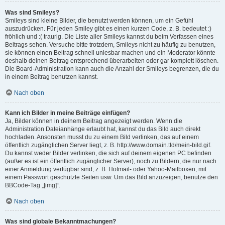
Was sind Smileys?
Smileys sind kleine Bilder, die benutzt werden können, um ein Gefühl
auszudrücken. Für jeden Smiley gibt es einen kurzen Code, z. B. bedeutet :)
fröhlich und :( traurig. Die Liste aller Smileys kannst du beim Verfassen eines
Beitrags sehen. Versuche bitte trotzdem, Smileys nicht zu häufig zu benutzen,
sie können einen Beitrag schnell unlesbar machen und ein Moderator könnte
deshalb deinen Beitrag entsprechend überarbeiten oder gar komplett löschen.
Die Board-Administration kann auch die Anzahl der Smileys begrenzen, die du
in einem Beitrag benutzen kannst.
Nach oben
Kann ich Bilder in meine Beiträge einfügen?
Ja, Bilder können in deinem Beitrag angezeigt werden. Wenn die
Administration Dateianhänge erlaubt hat, kannst du das Bild auch direkt
hochladen. Ansonsten musst du zu einem Bild verlinken, das auf einem
öffentlich zugänglichen Server liegt, z. B. http://www.domain.tld/mein-bild.gif.
Du kannst weder Bilder verlinken, die sich auf deinem eigenen PC befinden
(außer es ist ein öffentlich zugänglicher Server), noch zu Bildern, die nur nach
einer Anmeldung verfügbar sind, z. B. Hotmail- oder Yahoo-Mailboxen, mit
einem Passwort geschützte Seiten usw. Um das Bild anzuzeigen, benutze den
BBCode-Tag „[img]“.
Nach oben
Was sind globale Bekanntmachungen?