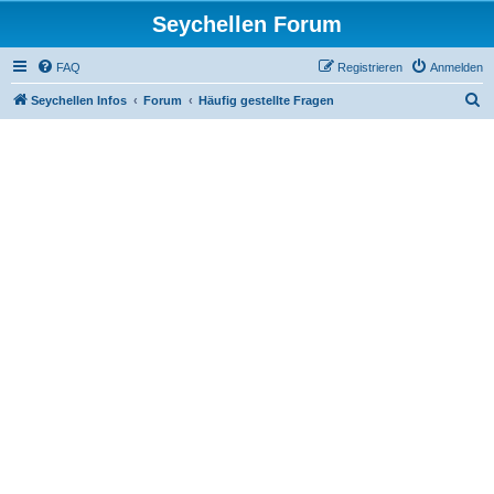
Seychellen Forum
FAQ
Registrieren
Anmelden
S
Seychellen Infos
Forum
Häufig gestellte Fragen
u
c
h
e