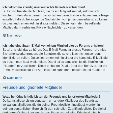
Ich bekomme ständig unerwünschte Private Nachrichten!
Du kannst Private Nachrichten, die dir ein Mitglied sendet, automatisch
löschen, indem du in deinem persönlichen Bereich eine entsprechende Regel
erstellst. Falls du belästigende Nachrichten von jemandem erhältst, so kannst
du dies auch einem Administrator melden. Dieser kann dem betreffenden
Mitglied dann verbieten, Private Nachrichten zu versenden.
Nach oben
Ich habe eine Spam-E-Mail von einem Mitglied dieses Forums erhalten!
Es tut uns leid, das zu hören. Das E-Mail-Formular dieses Forums hat einige
Sicherheitsvorkehrungen, die Benutzer, die solche Nachrichten senden,
identifizieren sollen. Du solltest einem Administrator die komplette E-Mail, die
du bekommen hast, weiterleiten. Dabei ist es ganz wichtig, die Kopfzeilen
(Headers) mitzuschicken. Diese enthalten Details über den Benutzer, der die
E-Mail verschickt hat. Der Administrator kann dann entsprechend reagieren.
Nach oben
Freunde und ignorierte Mitglieder
Wozu benötige ich die Listen der Freunde und ignorierten Mitglieder?
Du kannst diese Listen benutzen, um andere Mitglieder des Boards zu
verwalten. Mitglieder, die du deiner Freundesliste hinzufügst, werden in
deinem persönlichen Bereich für den schnellen Zugriff aufgelistet. Du siehst
dort deren Onlinestatus und kannst ihnen schnell eine Private Nachricht