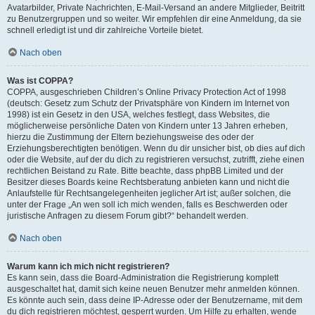
Avatarbilder, Private Nachrichten, E-Mail-Versand an andere Mitglieder, Beitritt
zu Benutzergruppen und so weiter. Wir empfehlen dir eine Anmeldung, da sie
schnell erledigt ist und dir zahlreiche Vorteile bietet.
Nach oben
Was ist COPPA?
COPPA, ausgeschrieben Children’s Online Privacy Protection Act of 1998
(deutsch: Gesetz zum Schutz der Privatsphäre von Kindern im Internet von
1998) ist ein Gesetz in den USA, welches festlegt, dass Websites, die
möglicherweise persönliche Daten von Kindern unter 13 Jahren erheben,
hierzu die Zustimmung der Eltern beziehungsweise des oder der
Erziehungsberechtigten benötigen. Wenn du dir unsicher bist, ob dies auf dich
oder die Website, auf der du dich zu registrieren versuchst, zutrifft, ziehe einen
rechtlichen Beistand zu Rate. Bitte beachte, dass phpBB Limited und der
Besitzer dieses Boards keine Rechtsberatung anbieten kann und nicht die
Anlaufstelle für Rechtsangelegenheiten jeglicher Art ist; außer solchen, die
unter der Frage „An wen soll ich mich wenden, falls es Beschwerden oder
juristische Anfragen zu diesem Forum gibt?“ behandelt werden.
Nach oben
Warum kann ich mich nicht registrieren?
Es kann sein, dass die Board-Administration die Registrierung komplett
ausgeschaltet hat, damit sich keine neuen Benutzer mehr anmelden können.
Es könnte auch sein, dass deine IP-Adresse oder der Benutzername, mit dem
du dich registrieren möchtest, gesperrt wurden. Um Hilfe zu erhalten, wende