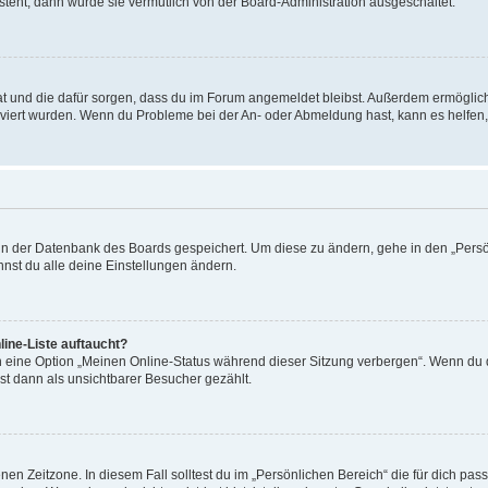
 steht, dann wurde sie vermutlich von der Board-Administration ausgeschaltet.
 hat und die dafür sorgen, dass du im Forum angemeldet bleibst. Außerdem ermögli
tiviert wurden. Wenn du Probleme bei der An- oder Abmeldung hast, kann es helfen
n in der Datenbank des Boards gespeichert. Um diese zu ändern, gehe in den „Persö
nst du alle deine Einstellungen ändern.
ine-Liste auftaucht?
n eine Option „Meinen Online-Status während dieser Sitzung verbergen“. Wenn du d
st dann als unsichtbarer Besucher gezählt.
en Zeitzone. In diesem Fall solltest du im „Persönlichen Bereich“ die für dich passe