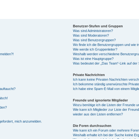
Benutzer-Stufen und Gruppen
Was sind Administratoren?
Was sind Moderatoren?
Was sind Benutzergruppen?
Wo finde ich die Benutzergruppen und wie tr
Wie werde ich Gruppenleiter?
anmelden?!
Weshalb werden verschiedene Benutzergrupp
Was ist eine Hauptgruppe?
Was bedeutet der „Das Team“-Link auf der S
Private Nachrichten
Ich kann keine Privaten Nachrichten versch
Ich bekomme ständig unerwünschte Private
auftaucht?
Ich habe eine Spam-E-Mail von einem Mitgli
alsch!
Freunde und ignorierte Mitglieder
Wozu benötige ich die Listen der Freunde un
rden?
Wie kann ich Mitglieder zur Liste der Freund
wieder aus den Listen entfernen?
fgefordert, mich anzumelden.
Die Foren durchsuchen
Wie kann ich ein Forum oder mehrere For
Weshalb erhalte ich bei der Suche keine Er