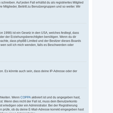
chreiben. Auf jeden Fall erhältst du als registriertes Mitglied
e Mitglieder, Beitritt zu Benutzergruppen und so weiter. Wir
n 1998) ist ein Gesetz in den USA, welches festlegt, dass
der der Erziehungsberechtigten benötigen. Wenn du dir
te beachte, dass phpBB Limited und der Besitzer dieses Boards
An wen soll ich mich wenden, falls es Beschwerden oder
en. Es könnte auch sein, dass deine IP-Adresse oder der
ichkeiten. Wenn
COPPA
aktiviert ist und du angegeben hast,
st. Wenn dies nicht der Fall ist, muss dein Benutzerkonto
t erledigen oder ein Administrator. Bei der Registrierung
ten prüfe, ob du deine E-Mail-Adresse korrekt eingegeben hast