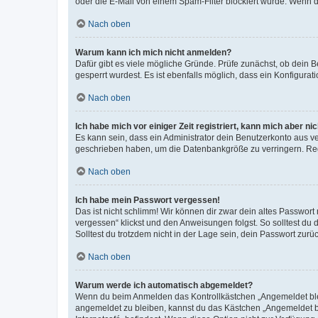
oder die E-Mail von einem Spam-Filter blockiert wurde. Wenn du
Nach oben
Warum kann ich mich nicht anmelden?
Dafür gibt es viele mögliche Gründe. Prüfe zunächst, ob dein 
gesperrt wurdest. Es ist ebenfalls möglich, dass ein Konfigurat
Nach oben
Ich habe mich vor einiger Zeit registriert, kann mich aber n
Es kann sein, dass ein Administrator dein Benutzerkonto aus v
geschrieben haben, um die Datenbankgröße zu verringern. Regis
Nach oben
Ich habe mein Passwort vergessen!
Das ist nicht schlimm! Wir können dir zwar dein altes Passwort
vergessen“ klickst und den Anweisungen folgst. So solltest du
Solltest du trotzdem nicht in der Lage sein, dein Passwort zur
Nach oben
Warum werde ich automatisch abgemeldet?
Wenn du beim Anmelden das Kontrollkästchen „Angemeldet bleib
angemeldet zu bleiben, kannst du das Kästchen „Angemeldet b