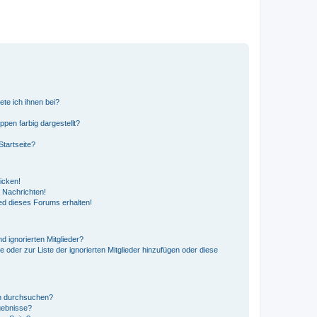
ete ich ihnen bei?
en farbig dargestellt?
tartseite?
icken!
 Nachrichten!
ed dieses Forums erhalten!
d ignorierten Mitglieder?
e oder zur Liste der ignorierten Mitglieder hinzufügen oder diese
en durchsuchen?
gebnisse?