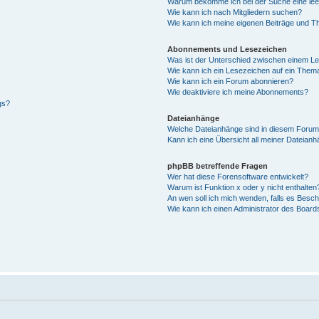
Warum bekomme ich bei der Suche eine lee
Wie kann ich nach Mitgliedern suchen?
Wie kann ich meine eigenen Beiträge und T
Abonnements und Lesezeichen
Was ist der Unterschied zwischen einem L
Wie kann ich ein Lesezeichen auf ein Them
Wie kann ich ein Forum abonnieren?
Wie deaktiviere ich meine Abonnements?
gs?
Dateianhänge
Welche Dateianhänge sind in diesem Forum
Kann ich eine Übersicht all meiner Dateian
phpBB betreffende Fragen
Wer hat diese Forensoftware entwickelt?
Warum ist Funktion x oder y nicht enthalten
An wen soll ich mich wenden, falls es Besc
Wie kann ich einen Administrator des Board