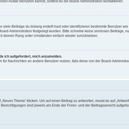
en Avatar benutzen kannst, solltest du die Board-Administration kontaktieren.
viele Beiträge du bislang erstellt hast oder identifizieren bestimmte Benutzer w
 Board-Administration festgelegt wurden. Bitte schreibe keine sinnlosen Beiträge
wird deinen Rang unter Umständen einfach wieder zurücksetzen.
rde ich aufgefordert, mich anzumelden.
ion für Nachrichten an andere Benutzer nutzen, falls diese von der Board-Administ
„Neues Thema“ klicken. Um auf einen Beitrag zu antworten, musst du auf „Antworte
e Berechtigungen sind jeweils am Ende der Foren- und der Beitragsansicht aufgeliste