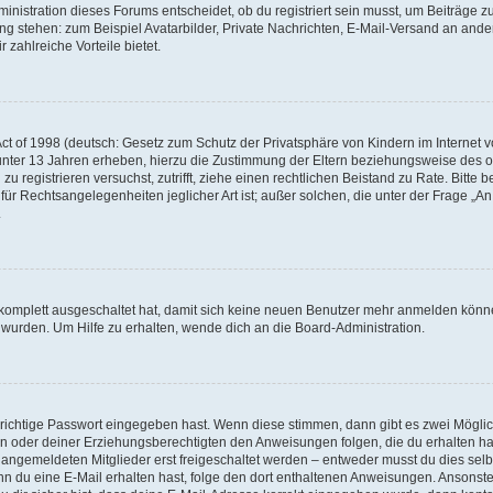
istration dieses Forums entscheidet, ob du registriert sein musst, um Beiträge zu s
ung stehen: zum Beispiel Avatarbilder, Private Nachrichten, E-Mail-Versand an ander
 zahlreiche Vorteile bietet.
t of 1998 (deutsch: Gesetz zum Schutz der Privatsphäre von Kindern im Internet vo
unter 13 Jahren erheben, hierzu die Zustimmung der Eltern beziehungsweise des o
h zu registrieren versuchst, zutrifft, ziehe einen rechtlichen Beistand zu Rate. Bit
für Rechtsangelegenheiten jeglicher Art ist; außer solchen, die unter der Frage „
.
g komplett ausgeschaltet hat, damit sich keine neuen Benutzer mehr anmelden könn
 wurden. Um Hilfe zu erhalten, wende dich an die Board-Administration.
 richtige Passwort eingegeben hast. Wenn diese stimmen, dann gibt es zwei Mögl
tern oder deiner Erziehungsberechtigten den Anweisungen folgen, die du erhalten ha
u angemeldeten Mitglieder erst freigeschaltet werden – entweder musst du dies selbs
. Wenn du eine E-Mail erhalten hast, folge den dort enthaltenen Anweisungen. Ansons