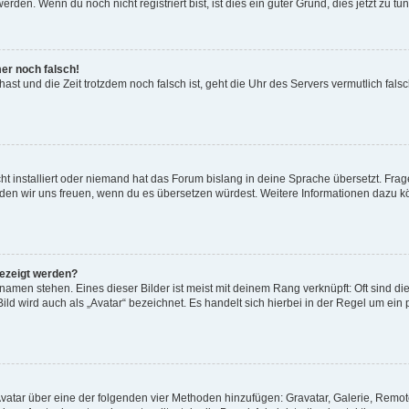
den. Wenn du noch nicht registriert bist, ist dies ein guter Grund, dies jetzt zu tun
mer noch falsch!
t hast und die Zeit trotzdem noch falsch ist, geht die Uhr des Servers vermutlich fal
t installiert oder niemand hat das Forum bislang in deine Sprache übersetzt. Frag
, würden wir uns freuen, wenn du es übersetzen würdest. Weitere Informationen dazu
gezeigt werden?
amen stehen. Eines dieser Bilder ist meist mit deinem Rang verknüpft: Oft sind di
ld wird auch als „Avatar“ bezeichnet. Es handelt sich hierbei in der Regel um ein
 Avatar über eine der folgenden vier Methoden hinzufügen: Gravatar, Galerie, Rem