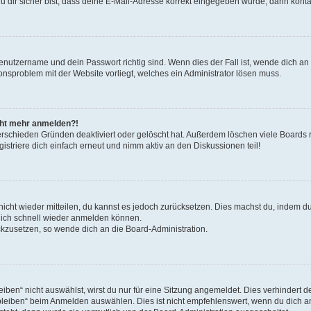
 dir sicher bist, dass deine E-Mail-Adresse korrekt eingegeben wurde, dann kontak
Benutzername und dein Passwort richtig sind. Wenn dies der Fall ist, wende dich a
ionsproblem mit der Website vorliegt, welches ein Administrator lösen muss.
icht mehr anmelden?!
erschieden Gründen deaktiviert oder gelöscht hat. Außerdem löschen viele Boards r
triere dich einfach erneut und nimm aktiv an den Diskussionen teil!
 nicht wieder mitteilen, du kannst es jedoch zurücksetzen. Dies machst du, indem 
 dich schnell wieder anmelden können.
ückzusetzen, so wende dich an die Board-Administration.
en“ nicht auswählst, wirst du nur für eine Sitzung angemeldet. Dies verhindert 
leiben“ beim Anmelden auswählen. Dies ist nicht empfehlenswert, wenn du dich an