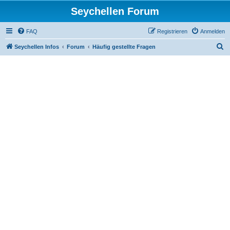
Seychellen Forum
FAQ
Registrieren
Anmelden
S
Seychellen Infos
Forum
Häufig gestellte Fragen
u
c
h
e