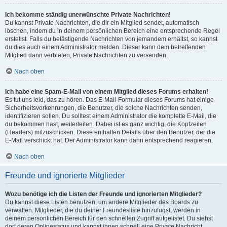
Ich bekomme ständig unerwünschte Private Nachrichten!
Du kannst Private Nachrichten, die dir ein Mitglied sendet, automatisch
löschen, indem du in deinem persönlichen Bereich eine entsprechende Regel
erstellst. Falls du belästigende Nachrichten von jemandem erhältst, so kannst
du dies auch einem Administrator melden. Dieser kann dem betreffenden
Mitglied dann verbieten, Private Nachrichten zu versenden.
Nach oben
Ich habe eine Spam-E-Mail von einem Mitglied dieses Forums erhalten!
Es tut uns leid, das zu hören. Das E-Mail-Formular dieses Forums hat einige
Sicherheitsvorkehrungen, die Benutzer, die solche Nachrichten senden,
identifizieren sollen. Du solltest einem Administrator die komplette E-Mail, die
du bekommen hast, weiterleiten. Dabei ist es ganz wichtig, die Kopfzeilen
(Headers) mitzuschicken. Diese enthalten Details über den Benutzer, der die
E-Mail verschickt hat. Der Administrator kann dann entsprechend reagieren.
Nach oben
Freunde und ignorierte Mitglieder
Wozu benötige ich die Listen der Freunde und ignorierten Mitglieder?
Du kannst diese Listen benutzen, um andere Mitglieder des Boards zu
verwalten. Mitglieder, die du deiner Freundesliste hinzufügst, werden in
deinem persönlichen Bereich für den schnellen Zugriff aufgelistet. Du siehst
dort deren Onlinestatus und kannst ihnen schnell eine Private Nachricht