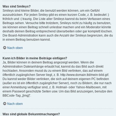
Was sind Smileys?
Smileys sind kleine Bilder, die benutzt werden können, um ein Gefühl
auszudrücken. Für jeden Smiley gibt es einen kurzen Code, z. B. bedeutet :)
fröhlich und :( traurig. Die Liste aller Smileys kannst du beim Verfassen eines
Beitrags sehen. Versuche bitte trotzdem, Smileys nicht zu häufig zu benutzen,
sie können einen Beitrag schnell unlesbar machen und ein Moderator könnte
deshalb deinen Beitrag entsprechend überarbeiten oder gar komplett löschen.
Die Board-Administration kann auch die Anzahl der Smileys begrenzen, die du
in einem Beitrag benutzen kannst.
Nach oben
Kann ich Bilder in meine Beiträge einfügen?
Ja, Bilder können in deinem Beitrag angezeigt werden. Wenn die
Administration Dateianhänge erlaubt hat, kannst du das Bild auch direkt
hochladen. Ansonsten musst du zu einem Bild verlinken, das auf einem
öffentlich zugänglichen Server liegt, z. B. http://www.domain.tld/mein-bild.gif.
Du kannst weder Bilder verlinken, die sich auf deinem eigenen PC befinden
(außer es ist ein öffentlich zugänglicher Server), noch zu Bildern, die nur nach
einer Anmeldung verfügbar sind, z. B. Hotmail- oder Yahoo-Mailboxen, mit
einem Passwort geschützte Seiten usw. Um das Bild anzuzeigen, benutze den
BBCode-Tag „[img]“.
Nach oben
Was sind globale Bekanntmachungen?