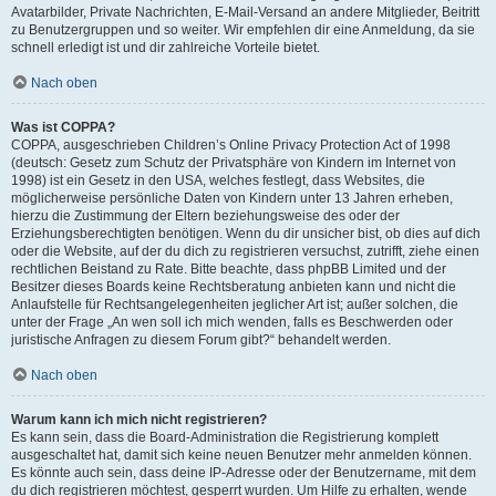
Avatarbilder, Private Nachrichten, E-Mail-Versand an andere Mitglieder, Beitritt
zu Benutzergruppen und so weiter. Wir empfehlen dir eine Anmeldung, da sie
schnell erledigt ist und dir zahlreiche Vorteile bietet.
Nach oben
Was ist COPPA?
COPPA, ausgeschrieben Children’s Online Privacy Protection Act of 1998
(deutsch: Gesetz zum Schutz der Privatsphäre von Kindern im Internet von
1998) ist ein Gesetz in den USA, welches festlegt, dass Websites, die
möglicherweise persönliche Daten von Kindern unter 13 Jahren erheben,
hierzu die Zustimmung der Eltern beziehungsweise des oder der
Erziehungsberechtigten benötigen. Wenn du dir unsicher bist, ob dies auf dich
oder die Website, auf der du dich zu registrieren versuchst, zutrifft, ziehe einen
rechtlichen Beistand zu Rate. Bitte beachte, dass phpBB Limited und der
Besitzer dieses Boards keine Rechtsberatung anbieten kann und nicht die
Anlaufstelle für Rechtsangelegenheiten jeglicher Art ist; außer solchen, die
unter der Frage „An wen soll ich mich wenden, falls es Beschwerden oder
juristische Anfragen zu diesem Forum gibt?“ behandelt werden.
Nach oben
Warum kann ich mich nicht registrieren?
Es kann sein, dass die Board-Administration die Registrierung komplett
ausgeschaltet hat, damit sich keine neuen Benutzer mehr anmelden können.
Es könnte auch sein, dass deine IP-Adresse oder der Benutzername, mit dem
du dich registrieren möchtest, gesperrt wurden. Um Hilfe zu erhalten, wende