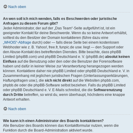
Nach oben
An wen soll ich mich wenden, falls es Beschwerden oder juristische
Anfragen zu diesem Forum gibt?
Jeder Administrator, der auf der „Das Team“-Seite aufgeführt ist, ist ein
geeigneter Kontakt für deine Beschwerde. Wenn du so keine Antwort erhältst,
solltest du den Besitzer der Domain kontaktieren (führe dazu eine
„WHOIS“-Abfrage
durch) oder — falls diese Seite bei einem kostenlosen
Webhoster wie z. B. Yahoo!, free.fr, funpic.de usw. liegt — den Support oder
den Abuse-Kontakt des betreffenden Dienstes. Bitte beachte, dass phpBB
Limited (phpBB.com) und phpBB Deutschland e. V. (phpBB.de)
absolut keinen
Einfluss
auf die Benutzung oder den oder die Benutzer der Forensoftware
haben und dafür in keiner Weise zur Verantwortung herangezogen werden
können. Kontaktiere daher nie phpBB Limited oder phpBB Deutschland e. V. in
Zusammenhang mit jeglichen juristischen Fragen (Unterlassungserklärungen,
Haftungsfragen usw.), die
sich nicht direkt
auf die Websiten phpbb.com,
phpbb.de oder die phpBB-Software selbst beziehen. Falls du phpBB Limited
oder phpBB Deutschland e. V. E-Mails schreibst, die die
Softwarenutzung
durch Dritte
betreffen, so wirst du, wenn überhaupt, höchstens eine knappe
Antwort erhalten.
Nach oben
Wie kann ich einen Administrator des Boards kontaktieren?
Alle Benutzer des Boards können das Kontaktformular nutzen, wenn die
Funktion durch die Board-Administration aktiviert wurde.