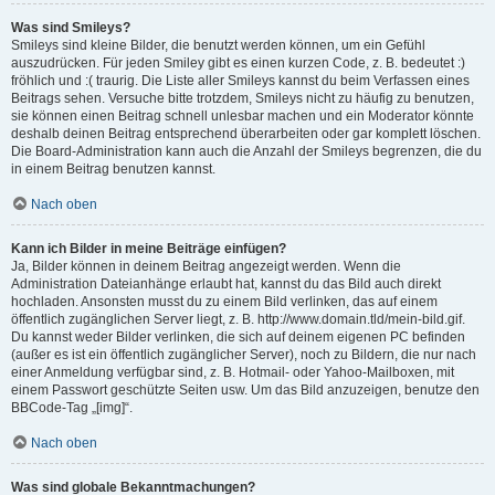
Was sind Smileys?
Smileys sind kleine Bilder, die benutzt werden können, um ein Gefühl
auszudrücken. Für jeden Smiley gibt es einen kurzen Code, z. B. bedeutet :)
fröhlich und :( traurig. Die Liste aller Smileys kannst du beim Verfassen eines
Beitrags sehen. Versuche bitte trotzdem, Smileys nicht zu häufig zu benutzen,
sie können einen Beitrag schnell unlesbar machen und ein Moderator könnte
deshalb deinen Beitrag entsprechend überarbeiten oder gar komplett löschen.
Die Board-Administration kann auch die Anzahl der Smileys begrenzen, die du
in einem Beitrag benutzen kannst.
Nach oben
Kann ich Bilder in meine Beiträge einfügen?
Ja, Bilder können in deinem Beitrag angezeigt werden. Wenn die
Administration Dateianhänge erlaubt hat, kannst du das Bild auch direkt
hochladen. Ansonsten musst du zu einem Bild verlinken, das auf einem
öffentlich zugänglichen Server liegt, z. B. http://www.domain.tld/mein-bild.gif.
Du kannst weder Bilder verlinken, die sich auf deinem eigenen PC befinden
(außer es ist ein öffentlich zugänglicher Server), noch zu Bildern, die nur nach
einer Anmeldung verfügbar sind, z. B. Hotmail- oder Yahoo-Mailboxen, mit
einem Passwort geschützte Seiten usw. Um das Bild anzuzeigen, benutze den
BBCode-Tag „[img]“.
Nach oben
Was sind globale Bekanntmachungen?