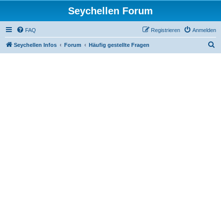
Seychellen Forum
FAQ
Registrieren
Anmelden
S
Seychellen Infos
Forum
Häufig gestellte Fragen
u
c
h
e