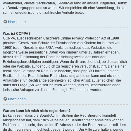
Avatarbilder, Private Nachrichten, E-Mail-Versand an andere Mitglieder, Beitritt
zu Benutzergruppen und so weiter. Wir empfehlen dir eine Anmeldung, da sie
schnell erledigt ist und dir zahlreiche Vorteile bietet.
Nach oben
Was ist COPPA?
COPPA, ausgeschrieben Children’s Online Privacy Protection Act of 1998
(deutsch: Gesetz zum Schutz der Privatsphäre von Kindern im Internet von
1998) ist ein Gesetz in den USA, welches festlegt, dass Websites, die
möglicherweise persönliche Daten von Kindern unter 13 Jahren erheben,
hierzu die Zustimmung der Eltern beziehungsweise des oder der
Erziehungsberechtigten benötigen. Wenn du dir unsicher bist, ob dies auf dich
oder die Website, auf der du dich zu registrieren versuchst, zutrifft, ziehe einen
rechtlichen Beistand zu Rate. Bitte beachte, dass phpBB Limited und der
Besitzer dieses Boards keine Rechtsberatung anbieten kann und nicht die
Anlaufstelle für Rechtsangelegenheiten jeglicher Art ist; außer solchen, die
unter der Frage „An wen soll ich mich wenden, falls es Beschwerden oder
juristische Anfragen zu diesem Forum gibt?“ behandelt werden.
Nach oben
Warum kann ich mich nicht registrieren?
Es kann sein, dass die Board-Administration die Registrierung komplett
ausgeschaltet hat, damit sich keine neuen Benutzer mehr anmelden können.
Es könnte auch sein, dass deine IP-Adresse oder der Benutzername, mit dem
du dich registrieren möchtest, gesperrt wurden. Um Hilfe zu erhalten, wende