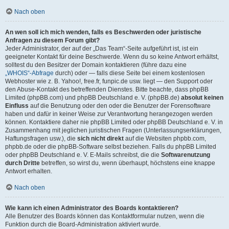
Nach oben
An wen soll ich mich wenden, falls es Beschwerden oder juristische
Anfragen zu diesem Forum gibt?
Jeder Administrator, der auf der „Das Team“-Seite aufgeführt ist, ist ein
geeigneter Kontakt für deine Beschwerde. Wenn du so keine Antwort erhältst,
solltest du den Besitzer der Domain kontaktieren (führe dazu eine
„WHOIS“-Abfrage
durch) oder — falls diese Seite bei einem kostenlosen
Webhoster wie z. B. Yahoo!, free.fr, funpic.de usw. liegt — den Support oder
den Abuse-Kontakt des betreffenden Dienstes. Bitte beachte, dass phpBB
Limited (phpBB.com) und phpBB Deutschland e. V. (phpBB.de)
absolut keinen
Einfluss
auf die Benutzung oder den oder die Benutzer der Forensoftware
haben und dafür in keiner Weise zur Verantwortung herangezogen werden
können. Kontaktiere daher nie phpBB Limited oder phpBB Deutschland e. V. in
Zusammenhang mit jeglichen juristischen Fragen (Unterlassungserklärungen,
Haftungsfragen usw.), die
sich nicht direkt
auf die Websiten phpbb.com,
phpbb.de oder die phpBB-Software selbst beziehen. Falls du phpBB Limited
oder phpBB Deutschland e. V. E-Mails schreibst, die die
Softwarenutzung
durch Dritte
betreffen, so wirst du, wenn überhaupt, höchstens eine knappe
Antwort erhalten.
Nach oben
Wie kann ich einen Administrator des Boards kontaktieren?
Alle Benutzer des Boards können das Kontaktformular nutzen, wenn die
Funktion durch die Board-Administration aktiviert wurde.