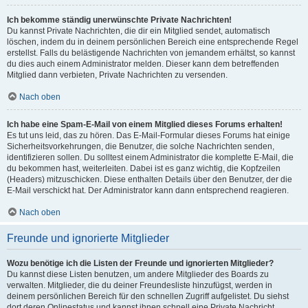
Ich bekomme ständig unerwünschte Private Nachrichten!
Du kannst Private Nachrichten, die dir ein Mitglied sendet, automatisch
löschen, indem du in deinem persönlichen Bereich eine entsprechende Regel
erstellst. Falls du belästigende Nachrichten von jemandem erhältst, so kannst
du dies auch einem Administrator melden. Dieser kann dem betreffenden
Mitglied dann verbieten, Private Nachrichten zu versenden.
Nach oben
Ich habe eine Spam-E-Mail von einem Mitglied dieses Forums erhalten!
Es tut uns leid, das zu hören. Das E-Mail-Formular dieses Forums hat einige
Sicherheitsvorkehrungen, die Benutzer, die solche Nachrichten senden,
identifizieren sollen. Du solltest einem Administrator die komplette E-Mail, die
du bekommen hast, weiterleiten. Dabei ist es ganz wichtig, die Kopfzeilen
(Headers) mitzuschicken. Diese enthalten Details über den Benutzer, der die
E-Mail verschickt hat. Der Administrator kann dann entsprechend reagieren.
Nach oben
Freunde und ignorierte Mitglieder
Wozu benötige ich die Listen der Freunde und ignorierten Mitglieder?
Du kannst diese Listen benutzen, um andere Mitglieder des Boards zu
verwalten. Mitglieder, die du deiner Freundesliste hinzufügst, werden in
deinem persönlichen Bereich für den schnellen Zugriff aufgelistet. Du siehst
dort deren Onlinestatus und kannst ihnen schnell eine Private Nachricht