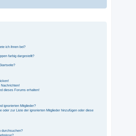
ete ich ihnen bei?
en farbig dargestellt?
tartseite?
icken!
 Nachrichten!
ed dieses Forums erhalten!
d ignorierten Mitglieder?
e oder zur Liste der ignorierten Mitglieder hinzufügen oder diese
en durchsuchen?
gebnisse?