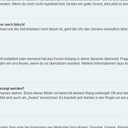
den. Wenn du noch nicht registriert bist, ist dies ein guter Grund, dies jetzt zu tun
mer noch falsch!
t hast und die Zeit trotzdem noch falsch ist, geht die Uhr des Servers vermutlich fal
t installiert oder niemand hat das Forum bislang in deine Sprache übersetzt. Frag
, würden wir uns freuen, wenn du es übersetzen würdest. Weitere Informationen dazu
gezeigt werden?
amen stehen. Eines dieser Bilder ist meist mit deinem Rang verknüpft: Oft sind di
ld wird auch als „Avatar“ bezeichnet. Es handelt sich hierbei in der Regel um ein
 Avatar über eine der folgenden vier Methoden hinzufügen: Gravatar, Galerie, Rem