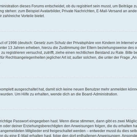
istration dieses Forums entscheidet, ob du registriert sein musst, um Beiträge zu s
ung stehen: zum Beispiel Avatarbilder, Private Nachrichten, E-Mail-Versand an ander
 zahlreiche Vorteile bietet.
t of 1998 (deutsch: Gesetz zum Schutz der Privatsphäre von Kindern im Internet vo
unter 13 Jahren erheben, hierzu die Zustimmung der Eltern beziehungsweise des o
h zu registrieren versuchst, zutrifft, ziehe einen rechtlichen Beistand zu Rate. Bit
für Rechtsangelegenheiten jeglicher Art ist; außer solchen, die unter der Frage „
.
g komplett ausgeschaltet hat, damit sich keine neuen Benutzer mehr anmelden könn
 wurden. Um Hilfe zu erhalten, wende dich an die Board-Administration.
 richtige Passwort eingegeben hast. Wenn diese stimmen, dann gibt es zwei Mögl
tern oder deiner Erziehungsberechtigten den Anweisungen folgen, die du erhalten ha
u angemeldeten Mitglieder erst freigeschaltet werden – entweder musst du dies selbs
. Wenn du eine E-Mail erhalten hast, folge den dort enthaltenen Anweisungen. Ansons