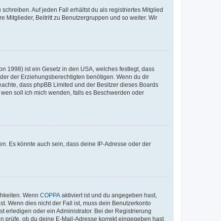
chreiben. Auf jeden Fall erhältst du als registriertes Mitglied
e Mitglieder, Beitritt zu Benutzergruppen und so weiter. Wir
n 1998) ist ein Gesetz in den USA, welches festlegt, dass
der der Erziehungsberechtigten benötigen. Wenn du dir
te beachte, dass phpBB Limited und der Besitzer dieses Boards
An wen soll ich mich wenden, falls es Beschwerden oder
en. Es könnte auch sein, dass deine IP-Adresse oder der
ichkeiten. Wenn
COPPA
aktiviert ist und du angegeben hast,
st. Wenn dies nicht der Fall ist, muss dein Benutzerkonto
t erledigen oder ein Administrator. Bei der Registrierung
ten prüfe, ob du deine E-Mail-Adresse korrekt eingegeben hast