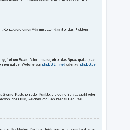
.
sch. Kontaktiere einen Administrator, damit er das Problem
e ggf. einen Board-Administrator, ob er das Sprachpaket, das
 können auf der Website von
phpBB Limited
oder auf
phpBB.de
es Sterne, Kästchen oder Punkte, die deine Beitragszahl oder
 persönliches Bild, welches von Benutzer zu Benutzer
ote oder Hochladen. Die Board-Administration kann bestimmen,