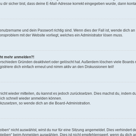
 dir sicher bist, dass deine E-Mail-Adresse korrekt eingegeben wurde, dann kontak
Benutzername und dein Passwort richtig sind. Wenn dies der Fall ist, wende dich a
ionsproblem mit der Website vorliegt, welches ein Administrator lösen muss.
icht mehr anmelden?!
erschieden Gründen deaktiviert oder gelöscht hat. Außerdem löschen viele Boards r
triere dich einfach erneut und nimm aktiv an den Diskussionen teil!
 nicht wieder mitteilen, du kannst es jedoch zurücksetzen. Dies machst du, indem 
 dich schnell wieder anmelden können.
ückzusetzen, so wende dich an die Board-Administration.
en“ nicht auswählst, wirst du nur für eine Sitzung angemeldet. Dies verhindert 
leiben“ beim Anmelden auswählen. Dies ist nicht empfehlenswert, wenn du dich an