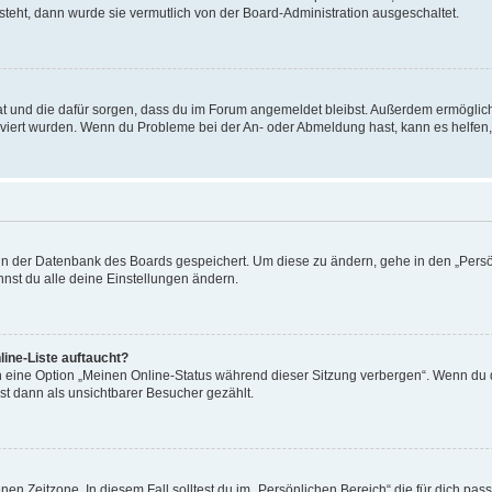
 steht, dann wurde sie vermutlich von der Board-Administration ausgeschaltet.
 hat und die dafür sorgen, dass du im Forum angemeldet bleibst. Außerdem ermögli
tiviert wurden. Wenn du Probleme bei der An- oder Abmeldung hast, kann es helfen
n in der Datenbank des Boards gespeichert. Um diese zu ändern, gehe in den „Persö
nst du alle deine Einstellungen ändern.
ine-Liste auftaucht?
n eine Option „Meinen Online-Status während dieser Sitzung verbergen“. Wenn du d
st dann als unsichtbarer Besucher gezählt.
en Zeitzone. In diesem Fall solltest du im „Persönlichen Bereich“ die für dich passe