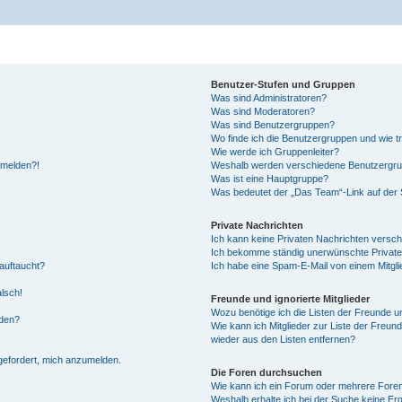
Benutzer-Stufen und Gruppen
Was sind Administratoren?
Was sind Moderatoren?
Was sind Benutzergruppen?
Wo finde ich die Benutzergruppen und wie tr
Wie werde ich Gruppenleiter?
anmelden?!
Weshalb werden verschiedene Benutzergrupp
Was ist eine Hauptgruppe?
Was bedeutet der „Das Team“-Link auf der S
Private Nachrichten
Ich kann keine Privaten Nachrichten versch
Ich bekomme ständig unerwünschte Private
auftaucht?
Ich habe eine Spam-E-Mail von einem Mitgli
alsch!
Freunde und ignorierte Mitglieder
Wozu benötige ich die Listen der Freunde un
rden?
Wie kann ich Mitglieder zur Liste der Freund
wieder aus den Listen entfernen?
fgefordert, mich anzumelden.
Die Foren durchsuchen
Wie kann ich ein Forum oder mehrere For
Weshalb erhalte ich bei der Suche keine Er