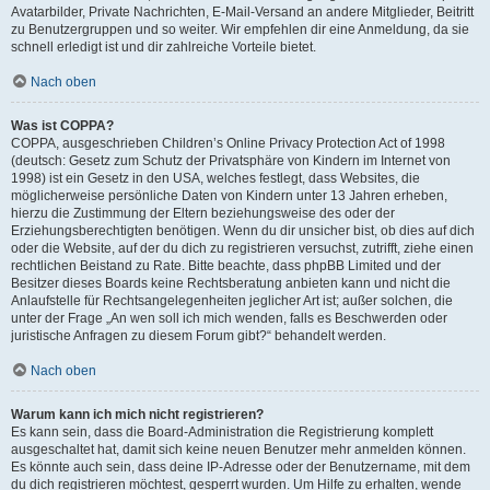
Avatarbilder, Private Nachrichten, E-Mail-Versand an andere Mitglieder, Beitritt
zu Benutzergruppen und so weiter. Wir empfehlen dir eine Anmeldung, da sie
schnell erledigt ist und dir zahlreiche Vorteile bietet.
Nach oben
Was ist COPPA?
COPPA, ausgeschrieben Children’s Online Privacy Protection Act of 1998
(deutsch: Gesetz zum Schutz der Privatsphäre von Kindern im Internet von
1998) ist ein Gesetz in den USA, welches festlegt, dass Websites, die
möglicherweise persönliche Daten von Kindern unter 13 Jahren erheben,
hierzu die Zustimmung der Eltern beziehungsweise des oder der
Erziehungsberechtigten benötigen. Wenn du dir unsicher bist, ob dies auf dich
oder die Website, auf der du dich zu registrieren versuchst, zutrifft, ziehe einen
rechtlichen Beistand zu Rate. Bitte beachte, dass phpBB Limited und der
Besitzer dieses Boards keine Rechtsberatung anbieten kann und nicht die
Anlaufstelle für Rechtsangelegenheiten jeglicher Art ist; außer solchen, die
unter der Frage „An wen soll ich mich wenden, falls es Beschwerden oder
juristische Anfragen zu diesem Forum gibt?“ behandelt werden.
Nach oben
Warum kann ich mich nicht registrieren?
Es kann sein, dass die Board-Administration die Registrierung komplett
ausgeschaltet hat, damit sich keine neuen Benutzer mehr anmelden können.
Es könnte auch sein, dass deine IP-Adresse oder der Benutzername, mit dem
du dich registrieren möchtest, gesperrt wurden. Um Hilfe zu erhalten, wende