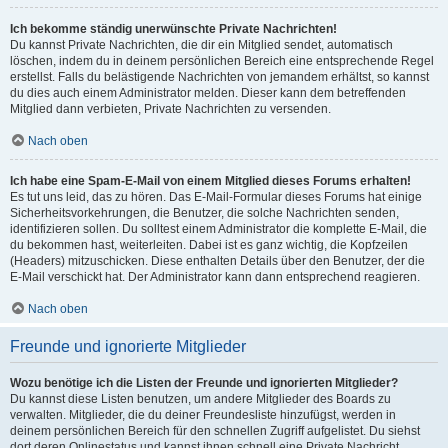
Ich bekomme ständig unerwünschte Private Nachrichten!
Du kannst Private Nachrichten, die dir ein Mitglied sendet, automatisch
löschen, indem du in deinem persönlichen Bereich eine entsprechende Regel
erstellst. Falls du belästigende Nachrichten von jemandem erhältst, so kannst
du dies auch einem Administrator melden. Dieser kann dem betreffenden
Mitglied dann verbieten, Private Nachrichten zu versenden.
Nach oben
Ich habe eine Spam-E-Mail von einem Mitglied dieses Forums erhalten!
Es tut uns leid, das zu hören. Das E-Mail-Formular dieses Forums hat einige
Sicherheitsvorkehrungen, die Benutzer, die solche Nachrichten senden,
identifizieren sollen. Du solltest einem Administrator die komplette E-Mail, die
du bekommen hast, weiterleiten. Dabei ist es ganz wichtig, die Kopfzeilen
(Headers) mitzuschicken. Diese enthalten Details über den Benutzer, der die
E-Mail verschickt hat. Der Administrator kann dann entsprechend reagieren.
Nach oben
Freunde und ignorierte Mitglieder
Wozu benötige ich die Listen der Freunde und ignorierten Mitglieder?
Du kannst diese Listen benutzen, um andere Mitglieder des Boards zu
verwalten. Mitglieder, die du deiner Freundesliste hinzufügst, werden in
deinem persönlichen Bereich für den schnellen Zugriff aufgelistet. Du siehst
dort deren Onlinestatus und kannst ihnen schnell eine Private Nachricht