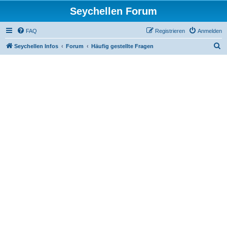
Seychellen Forum
FAQ
Registrieren
Anmelden
S
Seychellen Infos
Forum
Häufig gestellte Fragen
u
c
h
e