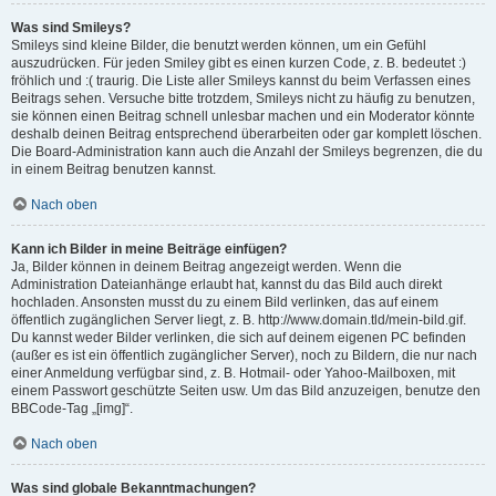
Was sind Smileys?
Smileys sind kleine Bilder, die benutzt werden können, um ein Gefühl
auszudrücken. Für jeden Smiley gibt es einen kurzen Code, z. B. bedeutet :)
fröhlich und :( traurig. Die Liste aller Smileys kannst du beim Verfassen eines
Beitrags sehen. Versuche bitte trotzdem, Smileys nicht zu häufig zu benutzen,
sie können einen Beitrag schnell unlesbar machen und ein Moderator könnte
deshalb deinen Beitrag entsprechend überarbeiten oder gar komplett löschen.
Die Board-Administration kann auch die Anzahl der Smileys begrenzen, die du
in einem Beitrag benutzen kannst.
Nach oben
Kann ich Bilder in meine Beiträge einfügen?
Ja, Bilder können in deinem Beitrag angezeigt werden. Wenn die
Administration Dateianhänge erlaubt hat, kannst du das Bild auch direkt
hochladen. Ansonsten musst du zu einem Bild verlinken, das auf einem
öffentlich zugänglichen Server liegt, z. B. http://www.domain.tld/mein-bild.gif.
Du kannst weder Bilder verlinken, die sich auf deinem eigenen PC befinden
(außer es ist ein öffentlich zugänglicher Server), noch zu Bildern, die nur nach
einer Anmeldung verfügbar sind, z. B. Hotmail- oder Yahoo-Mailboxen, mit
einem Passwort geschützte Seiten usw. Um das Bild anzuzeigen, benutze den
BBCode-Tag „[img]“.
Nach oben
Was sind globale Bekanntmachungen?