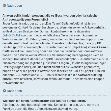
Nach oben
An wen soll ich mich wenden, falls es Beschwerden oder juristische
Anfragen zu diesem Forum gibt?
Jeder Administrator, der auf der „Das Team“-Seite aufgeführt ist, ist ein
geeigneter Kontakt für deine Beschwerde. Wenn du so keine Antwort erhältst,
solltest du den Besitzer der Domain kontaktieren (führe dazu eine
„WHOIS“-Abfrage
durch) oder — falls diese Seite bei einem kostenlosen
Webhoster wie z. B. Yahoo!, free.fr, funpic.de usw. liegt — den Support oder
den Abuse-Kontakt des betreffenden Dienstes. Bitte beachte, dass phpBB
Limited (phpBB.com) und phpBB Deutschland e. V. (phpBB.de)
absolut keinen
Einfluss
auf die Benutzung oder den oder die Benutzer der Forensoftware
haben und dafür in keiner Weise zur Verantwortung herangezogen werden
können. Kontaktiere daher nie phpBB Limited oder phpBB Deutschland e. V. in
Zusammenhang mit jeglichen juristischen Fragen (Unterlassungserklärungen,
Haftungsfragen usw.), die
sich nicht direkt
auf die Websiten phpbb.com,
phpbb.de oder die phpBB-Software selbst beziehen. Falls du phpBB Limited
oder phpBB Deutschland e. V. E-Mails schreibst, die die
Softwarenutzung
durch Dritte
betreffen, so wirst du, wenn überhaupt, höchstens eine knappe
Antwort erhalten.
Nach oben
Wie kann ich einen Administrator des Boards kontaktieren?
Alle Benutzer des Boards können das Kontaktformular nutzen, wenn die
Funktion durch die Board-Administration aktiviert wurde.