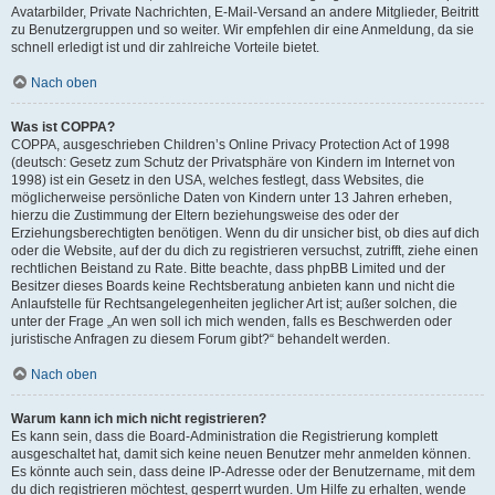
Avatarbilder, Private Nachrichten, E-Mail-Versand an andere Mitglieder, Beitritt
zu Benutzergruppen und so weiter. Wir empfehlen dir eine Anmeldung, da sie
schnell erledigt ist und dir zahlreiche Vorteile bietet.
Nach oben
Was ist COPPA?
COPPA, ausgeschrieben Children’s Online Privacy Protection Act of 1998
(deutsch: Gesetz zum Schutz der Privatsphäre von Kindern im Internet von
1998) ist ein Gesetz in den USA, welches festlegt, dass Websites, die
möglicherweise persönliche Daten von Kindern unter 13 Jahren erheben,
hierzu die Zustimmung der Eltern beziehungsweise des oder der
Erziehungsberechtigten benötigen. Wenn du dir unsicher bist, ob dies auf dich
oder die Website, auf der du dich zu registrieren versuchst, zutrifft, ziehe einen
rechtlichen Beistand zu Rate. Bitte beachte, dass phpBB Limited und der
Besitzer dieses Boards keine Rechtsberatung anbieten kann und nicht die
Anlaufstelle für Rechtsangelegenheiten jeglicher Art ist; außer solchen, die
unter der Frage „An wen soll ich mich wenden, falls es Beschwerden oder
juristische Anfragen zu diesem Forum gibt?“ behandelt werden.
Nach oben
Warum kann ich mich nicht registrieren?
Es kann sein, dass die Board-Administration die Registrierung komplett
ausgeschaltet hat, damit sich keine neuen Benutzer mehr anmelden können.
Es könnte auch sein, dass deine IP-Adresse oder der Benutzername, mit dem
du dich registrieren möchtest, gesperrt wurden. Um Hilfe zu erhalten, wende