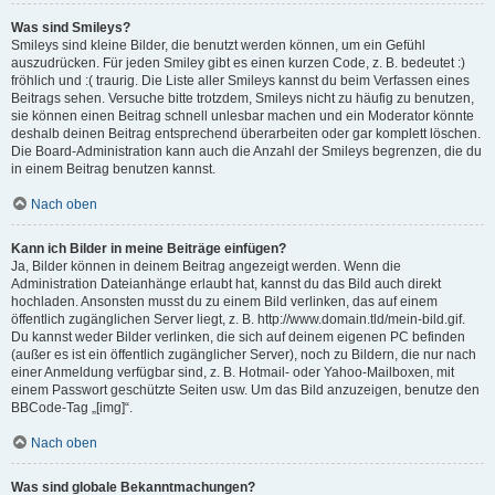
Was sind Smileys?
Smileys sind kleine Bilder, die benutzt werden können, um ein Gefühl
auszudrücken. Für jeden Smiley gibt es einen kurzen Code, z. B. bedeutet :)
fröhlich und :( traurig. Die Liste aller Smileys kannst du beim Verfassen eines
Beitrags sehen. Versuche bitte trotzdem, Smileys nicht zu häufig zu benutzen,
sie können einen Beitrag schnell unlesbar machen und ein Moderator könnte
deshalb deinen Beitrag entsprechend überarbeiten oder gar komplett löschen.
Die Board-Administration kann auch die Anzahl der Smileys begrenzen, die du
in einem Beitrag benutzen kannst.
Nach oben
Kann ich Bilder in meine Beiträge einfügen?
Ja, Bilder können in deinem Beitrag angezeigt werden. Wenn die
Administration Dateianhänge erlaubt hat, kannst du das Bild auch direkt
hochladen. Ansonsten musst du zu einem Bild verlinken, das auf einem
öffentlich zugänglichen Server liegt, z. B. http://www.domain.tld/mein-bild.gif.
Du kannst weder Bilder verlinken, die sich auf deinem eigenen PC befinden
(außer es ist ein öffentlich zugänglicher Server), noch zu Bildern, die nur nach
einer Anmeldung verfügbar sind, z. B. Hotmail- oder Yahoo-Mailboxen, mit
einem Passwort geschützte Seiten usw. Um das Bild anzuzeigen, benutze den
BBCode-Tag „[img]“.
Nach oben
Was sind globale Bekanntmachungen?