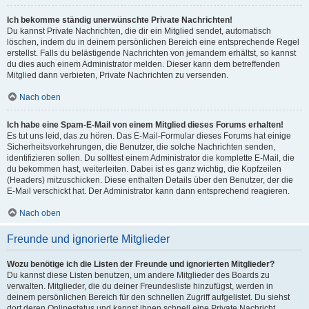
Ich bekomme ständig unerwünschte Private Nachrichten!
Du kannst Private Nachrichten, die dir ein Mitglied sendet, automatisch
löschen, indem du in deinem persönlichen Bereich eine entsprechende Regel
erstellst. Falls du belästigende Nachrichten von jemandem erhältst, so kannst
du dies auch einem Administrator melden. Dieser kann dem betreffenden
Mitglied dann verbieten, Private Nachrichten zu versenden.
Nach oben
Ich habe eine Spam-E-Mail von einem Mitglied dieses Forums erhalten!
Es tut uns leid, das zu hören. Das E-Mail-Formular dieses Forums hat einige
Sicherheitsvorkehrungen, die Benutzer, die solche Nachrichten senden,
identifizieren sollen. Du solltest einem Administrator die komplette E-Mail, die
du bekommen hast, weiterleiten. Dabei ist es ganz wichtig, die Kopfzeilen
(Headers) mitzuschicken. Diese enthalten Details über den Benutzer, der die
E-Mail verschickt hat. Der Administrator kann dann entsprechend reagieren.
Nach oben
Freunde und ignorierte Mitglieder
Wozu benötige ich die Listen der Freunde und ignorierten Mitglieder?
Du kannst diese Listen benutzen, um andere Mitglieder des Boards zu
verwalten. Mitglieder, die du deiner Freundesliste hinzufügst, werden in
deinem persönlichen Bereich für den schnellen Zugriff aufgelistet. Du siehst
dort deren Onlinestatus und kannst ihnen schnell eine Private Nachricht