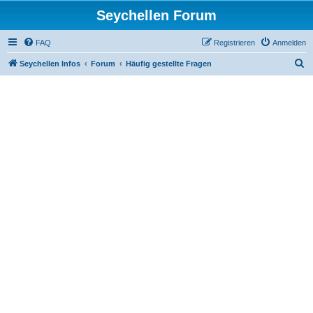
Seychellen Forum
FAQ
Registrieren
Anmelden
S
Seychellen Infos
Forum
Häufig gestellte Fragen
u
c
h
e