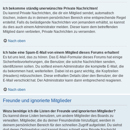
Ich bekomme ständig unerwünschte Private Nachrichten!
Du kannst Private Nachrichten, die dir ein Mitglied sendet, automatisch
löschen, indem du in deinem persönlichen Bereich eine entsprechende Regel
erstellst. Falls du belästigende Nachrichten von jemandem erhältst, so kannst
du dies auch einem Administrator melden. Dieser kann dem betreffenden
Mitglied dann verbieten, Private Nachrichten zu versenden.
Nach oben
Ich habe eine Spam-E-Mail von einem Mitglied dieses Forums erhalten!
Es tut uns leid, das zu hören. Das E-Mail-Formular dieses Forums hat einige
Sicherheitsvorkehrungen, die Benutzer, die solche Nachrichten senden,
identifizieren sollen. Du solltest einem Administrator die komplette E-Mail, die
du bekommen hast, weiterleiten. Dabei ist es ganz wichtig, die Kopfzeilen
(Headers) mitzuschicken. Diese enthalten Details über den Benutzer, der die
E-Mail verschickt hat. Der Administrator kann dann entsprechend reagieren.
Nach oben
Freunde und ignorierte Mitglieder
Wozu benötige ich die Listen der Freunde und ignorierten Mitglieder?
Du kannst diese Listen benutzen, um andere Mitglieder des Boards zu
verwalten. Mitglieder, die du deiner Freundesliste hinzufügst, werden in
deinem persönlichen Bereich für den schnellen Zugriff aufgelistet. Du siehst
dort deren Onlinestatus und kannst ihnen schnell eine Private Nachricht