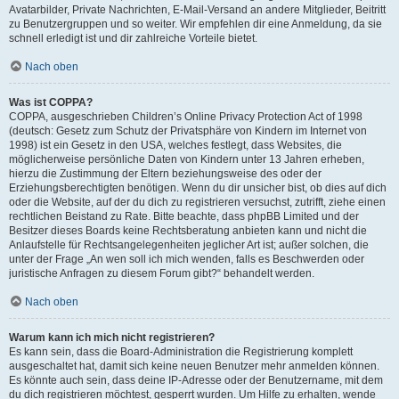
Avatarbilder, Private Nachrichten, E-Mail-Versand an andere Mitglieder, Beitritt
zu Benutzergruppen und so weiter. Wir empfehlen dir eine Anmeldung, da sie
schnell erledigt ist und dir zahlreiche Vorteile bietet.
Nach oben
Was ist COPPA?
COPPA, ausgeschrieben Children’s Online Privacy Protection Act of 1998
(deutsch: Gesetz zum Schutz der Privatsphäre von Kindern im Internet von
1998) ist ein Gesetz in den USA, welches festlegt, dass Websites, die
möglicherweise persönliche Daten von Kindern unter 13 Jahren erheben,
hierzu die Zustimmung der Eltern beziehungsweise des oder der
Erziehungsberechtigten benötigen. Wenn du dir unsicher bist, ob dies auf dich
oder die Website, auf der du dich zu registrieren versuchst, zutrifft, ziehe einen
rechtlichen Beistand zu Rate. Bitte beachte, dass phpBB Limited und der
Besitzer dieses Boards keine Rechtsberatung anbieten kann und nicht die
Anlaufstelle für Rechtsangelegenheiten jeglicher Art ist; außer solchen, die
unter der Frage „An wen soll ich mich wenden, falls es Beschwerden oder
juristische Anfragen zu diesem Forum gibt?“ behandelt werden.
Nach oben
Warum kann ich mich nicht registrieren?
Es kann sein, dass die Board-Administration die Registrierung komplett
ausgeschaltet hat, damit sich keine neuen Benutzer mehr anmelden können.
Es könnte auch sein, dass deine IP-Adresse oder der Benutzername, mit dem
du dich registrieren möchtest, gesperrt wurden. Um Hilfe zu erhalten, wende