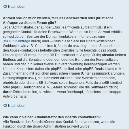
Nach oben
An wen soll ich mich wenden, falls es Beschwerden oder juristische
Anfragen zu diesem Forum gibt?
Jeder Administrator, der auf der „Das Team“-Seite aufgeführt ist, ist ein
geeigneter Kontakt für deine Beschwerde. Wenn du so keine Antwort erhältst,
solltest du den Besitzer der Domain kontaktieren (führe dazu eine
„WHOIS“-Abfrage
durch) oder — falls diese Seite bei einem kostenlosen
Webhoster wie z. B. Yahoo!, free.fr, funpic.de usw. liegt — den Support oder
den Abuse-Kontakt des betreffenden Dienstes. Bitte beachte, dass phpBB
Limited (phpBB.com) und phpBB Deutschland e. V. (phpBB.de)
absolut keinen
Einfluss
auf die Benutzung oder den oder die Benutzer der Forensoftware
haben und dafür in keiner Weise zur Verantwortung herangezogen werden
können. Kontaktiere daher nie phpBB Limited oder phpBB Deutschland e. V. in
Zusammenhang mit jeglichen juristischen Fragen (Unterlassungserklärungen,
Haftungsfragen usw.), die
sich nicht direkt
auf die Websiten phpbb.com,
phpbb.de oder die phpBB-Software selbst beziehen. Falls du phpBB Limited
oder phpBB Deutschland e. V. E-Mails schreibst, die die
Softwarenutzung
durch Dritte
betreffen, so wirst du, wenn überhaupt, höchstens eine knappe
Antwort erhalten.
Nach oben
Wie kann ich einen Administrator des Boards kontaktieren?
Alle Benutzer des Boards können das Kontaktformular nutzen, wenn die
Funktion durch die Board-Administration aktiviert wurde.