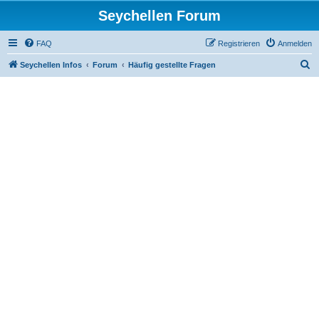
Seychellen Forum
FAQ
Registrieren
Anmelden
S
Seychellen Infos
Forum
Häufig gestellte Fragen
u
c
h
e