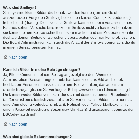
Was sind Smileys?
Smileys sind kleine Bilder, die benutzt werden können, um ein Gefühl
auszudrücken. Für jeden Smiley gibt es einen kurzen Code, z. B. bedeutet :)
fröhlich und :( traurig. Die Liste aller Smileys kannst du beim Verfassen eines
Beitrags sehen. Versuche bitte trotzdem, Smileys nicht zu häufig zu benutzen,
sie können einen Beitrag schnell unlesbar machen und ein Moderator könnte
deshalb deinen Beitrag entsprechend überarbeiten oder gar komplett löschen.
Die Board-Administration kann auch die Anzahl der Smileys begrenzen, die du
in einem Beitrag benutzen kannst.
Nach oben
Kann ich Bilder in meine Beiträge einfügen?
Ja, Bilder können in deinem Beitrag angezeigt werden. Wenn die
Administration Dateianhänge erlaubt hat, kannst du das Bild auch direkt
hochladen. Ansonsten musst du zu einem Bild verlinken, das auf einem
öffentlich zugänglichen Server liegt, z. B. http://www.domain.tld/mein-bild.gif.
Du kannst weder Bilder verlinken, die sich auf deinem eigenen PC befinden
(außer es ist ein öffentlich zugänglicher Server), noch zu Bildern, die nur nach
einer Anmeldung verfügbar sind, z. B. Hotmail- oder Yahoo-Mailboxen, mit
einem Passwort geschützte Seiten usw. Um das Bild anzuzeigen, benutze den
BBCode-Tag „[img]“.
Nach oben
Was sind globale Bekanntmachungen?