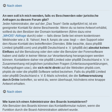
Nach oben
An wen soll ich mich wenden, falls es Beschwerden oder juristische
Anfragen zu diesem Forum gibt?
Jeder Administrator, der auf der „Das Team“-Seite aufgeführt ist, ist ein
geeigneter Kontakt für deine Beschwerde. Wenn du so keine Antwort erhältst,
solltest du den Besitzer der Domain kontaktieren (führe dazu eine
„WHOIS“-Abfrage
durch) oder — falls diese Seite bei einem kostenlosen
Webhoster wie z. B. Yahoo!, free.fr, funpic.de usw. liegt — den Support oder
den Abuse-Kontakt des betreffenden Dienstes. Bitte beachte, dass phpBB
Limited (phpBB.com) und phpBB Deutschland e. V. (phpBB.de)
absolut keinen
Einfluss
auf die Benutzung oder den oder die Benutzer der Forensoftware
haben und dafür in keiner Weise zur Verantwortung herangezogen werden
können. Kontaktiere daher nie phpBB Limited oder phpBB Deutschland e. V. in
Zusammenhang mit jeglichen juristischen Fragen (Unterlassungserklärungen,
Haftungsfragen usw.), die
sich nicht direkt
auf die Websiten phpbb.com,
phpbb.de oder die phpBB-Software selbst beziehen. Falls du phpBB Limited
oder phpBB Deutschland e. V. E-Mails schreibst, die die
Softwarenutzung
durch Dritte
betreffen, so wirst du, wenn überhaupt, höchstens eine knappe
Antwort erhalten.
Nach oben
Wie kann ich einen Administrator des Boards kontaktieren?
Alle Benutzer des Boards können das Kontaktformular nutzen, wenn die
Funktion durch die Board-Administration aktiviert wurde.