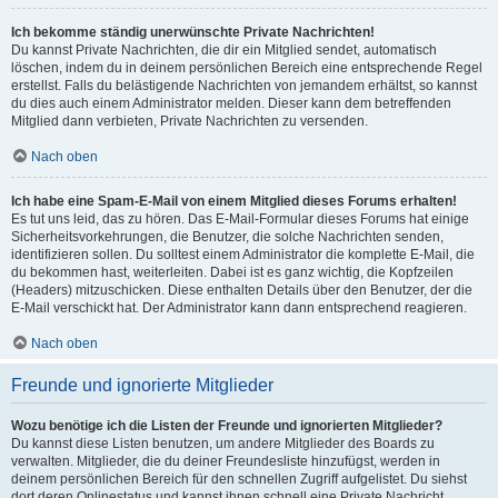
Ich bekomme ständig unerwünschte Private Nachrichten!
Du kannst Private Nachrichten, die dir ein Mitglied sendet, automatisch
löschen, indem du in deinem persönlichen Bereich eine entsprechende Regel
erstellst. Falls du belästigende Nachrichten von jemandem erhältst, so kannst
du dies auch einem Administrator melden. Dieser kann dem betreffenden
Mitglied dann verbieten, Private Nachrichten zu versenden.
Nach oben
Ich habe eine Spam-E-Mail von einem Mitglied dieses Forums erhalten!
Es tut uns leid, das zu hören. Das E-Mail-Formular dieses Forums hat einige
Sicherheitsvorkehrungen, die Benutzer, die solche Nachrichten senden,
identifizieren sollen. Du solltest einem Administrator die komplette E-Mail, die
du bekommen hast, weiterleiten. Dabei ist es ganz wichtig, die Kopfzeilen
(Headers) mitzuschicken. Diese enthalten Details über den Benutzer, der die
E-Mail verschickt hat. Der Administrator kann dann entsprechend reagieren.
Nach oben
Freunde und ignorierte Mitglieder
Wozu benötige ich die Listen der Freunde und ignorierten Mitglieder?
Du kannst diese Listen benutzen, um andere Mitglieder des Boards zu
verwalten. Mitglieder, die du deiner Freundesliste hinzufügst, werden in
deinem persönlichen Bereich für den schnellen Zugriff aufgelistet. Du siehst
dort deren Onlinestatus und kannst ihnen schnell eine Private Nachricht