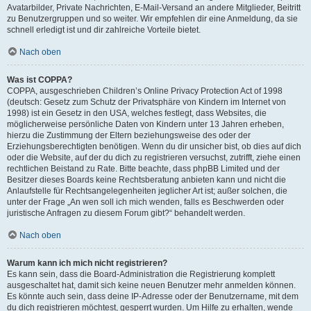
Avatarbilder, Private Nachrichten, E-Mail-Versand an andere Mitglieder, Beitritt
zu Benutzergruppen und so weiter. Wir empfehlen dir eine Anmeldung, da sie
schnell erledigt ist und dir zahlreiche Vorteile bietet.
Nach oben
Was ist COPPA?
COPPA, ausgeschrieben Children’s Online Privacy Protection Act of 1998
(deutsch: Gesetz zum Schutz der Privatsphäre von Kindern im Internet von
1998) ist ein Gesetz in den USA, welches festlegt, dass Websites, die
möglicherweise persönliche Daten von Kindern unter 13 Jahren erheben,
hierzu die Zustimmung der Eltern beziehungsweise des oder der
Erziehungsberechtigten benötigen. Wenn du dir unsicher bist, ob dies auf dich
oder die Website, auf der du dich zu registrieren versuchst, zutrifft, ziehe einen
rechtlichen Beistand zu Rate. Bitte beachte, dass phpBB Limited und der
Besitzer dieses Boards keine Rechtsberatung anbieten kann und nicht die
Anlaufstelle für Rechtsangelegenheiten jeglicher Art ist; außer solchen, die
unter der Frage „An wen soll ich mich wenden, falls es Beschwerden oder
juristische Anfragen zu diesem Forum gibt?“ behandelt werden.
Nach oben
Warum kann ich mich nicht registrieren?
Es kann sein, dass die Board-Administration die Registrierung komplett
ausgeschaltet hat, damit sich keine neuen Benutzer mehr anmelden können.
Es könnte auch sein, dass deine IP-Adresse oder der Benutzername, mit dem
du dich registrieren möchtest, gesperrt wurden. Um Hilfe zu erhalten, wende