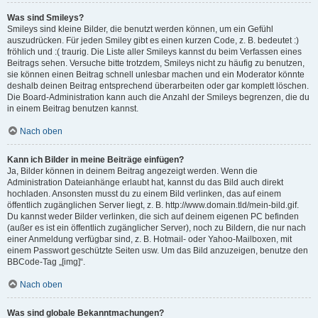
Was sind Smileys?
Smileys sind kleine Bilder, die benutzt werden können, um ein Gefühl
auszudrücken. Für jeden Smiley gibt es einen kurzen Code, z. B. bedeutet :)
fröhlich und :( traurig. Die Liste aller Smileys kannst du beim Verfassen eines
Beitrags sehen. Versuche bitte trotzdem, Smileys nicht zu häufig zu benutzen,
sie können einen Beitrag schnell unlesbar machen und ein Moderator könnte
deshalb deinen Beitrag entsprechend überarbeiten oder gar komplett löschen.
Die Board-Administration kann auch die Anzahl der Smileys begrenzen, die du
in einem Beitrag benutzen kannst.
Nach oben
Kann ich Bilder in meine Beiträge einfügen?
Ja, Bilder können in deinem Beitrag angezeigt werden. Wenn die
Administration Dateianhänge erlaubt hat, kannst du das Bild auch direkt
hochladen. Ansonsten musst du zu einem Bild verlinken, das auf einem
öffentlich zugänglichen Server liegt, z. B. http://www.domain.tld/mein-bild.gif.
Du kannst weder Bilder verlinken, die sich auf deinem eigenen PC befinden
(außer es ist ein öffentlich zugänglicher Server), noch zu Bildern, die nur nach
einer Anmeldung verfügbar sind, z. B. Hotmail- oder Yahoo-Mailboxen, mit
einem Passwort geschützte Seiten usw. Um das Bild anzuzeigen, benutze den
BBCode-Tag „[img]“.
Nach oben
Was sind globale Bekanntmachungen?