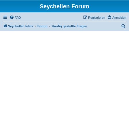
Seychellen Forum
FAQ
Registrieren
Anmelden
S
Seychellen Infos
Forum
Häufig gestellte Fragen
u
c
h
e