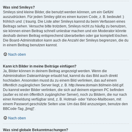
Was sind Smileys?
Smileys sind kleine Bilder, die benutzt werden können, um ein Gefühl
auszudrücken. Für jeden Smiley gibt es einen kurzen Code, z. B. bedeutet :)
fröhlich und :( traurig. Die Liste aller Smileys kannst du beim Verfassen eines
Beitrags sehen. Versuche bitte trotzdem, Smileys nicht zu häufig zu benutzen,
sie können einen Beitrag schnell unlesbar machen und ein Moderator könnte
deshalb deinen Beitrag entsprechend überarbeiten oder gar komplett löschen.
Die Board-Administration kann auch die Anzahl der Smileys begrenzen, die du
in einem Beitrag benutzen kannst.
Nach oben
Kann ich Bilder in meine Beiträge einfügen?
Ja, Bilder können in deinem Beitrag angezeigt werden. Wenn die
Administration Dateianhänge erlaubt hat, kannst du das Bild auch direkt
hochladen. Ansonsten musst du zu einem Bild verlinken, das auf einem
öffentlich zugänglichen Server liegt, z. B. http://www.domain.tld/mein-bild.gif.
Du kannst weder Bilder verlinken, die sich auf deinem eigenen PC befinden
(außer es ist ein öffentlich zugänglicher Server), noch zu Bildern, die nur nach
einer Anmeldung verfügbar sind, z. B. Hotmail- oder Yahoo-Mailboxen, mit
einem Passwort geschützte Seiten usw. Um das Bild anzuzeigen, benutze den
BBCode-Tag „[img]“.
Nach oben
Was sind globale Bekanntmachungen?