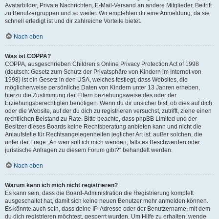
Avatarbilder, Private Nachrichten, E-Mail-Versand an andere Mitglieder, Beitritt
zu Benutzergruppen und so weiter. Wir empfehlen dir eine Anmeldung, da sie
schnell erledigt ist und dir zahlreiche Vorteile bietet.
Nach oben
Was ist COPPA?
COPPA, ausgeschrieben Children’s Online Privacy Protection Act of 1998
(deutsch: Gesetz zum Schutz der Privatsphäre von Kindern im Internet von
1998) ist ein Gesetz in den USA, welches festlegt, dass Websites, die
möglicherweise persönliche Daten von Kindern unter 13 Jahren erheben,
hierzu die Zustimmung der Eltern beziehungsweise des oder der
Erziehungsberechtigten benötigen. Wenn du dir unsicher bist, ob dies auf dich
oder die Website, auf der du dich zu registrieren versuchst, zutrifft, ziehe einen
rechtlichen Beistand zu Rate. Bitte beachte, dass phpBB Limited und der
Besitzer dieses Boards keine Rechtsberatung anbieten kann und nicht die
Anlaufstelle für Rechtsangelegenheiten jeglicher Art ist; außer solchen, die
unter der Frage „An wen soll ich mich wenden, falls es Beschwerden oder
juristische Anfragen zu diesem Forum gibt?“ behandelt werden.
Nach oben
Warum kann ich mich nicht registrieren?
Es kann sein, dass die Board-Administration die Registrierung komplett
ausgeschaltet hat, damit sich keine neuen Benutzer mehr anmelden können.
Es könnte auch sein, dass deine IP-Adresse oder der Benutzername, mit dem
du dich registrieren möchtest, gesperrt wurden. Um Hilfe zu erhalten, wende