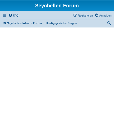
Seychellen Forum
FAQ
Registrieren
Anmelden
S
Seychellen Infos
Forum
Häufig gestellte Fragen
u
c
h
e