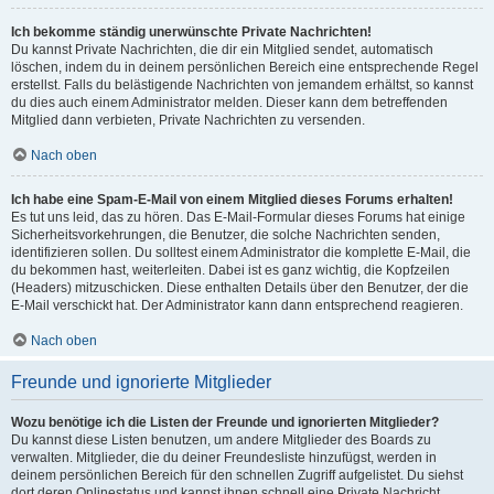
Ich bekomme ständig unerwünschte Private Nachrichten!
Du kannst Private Nachrichten, die dir ein Mitglied sendet, automatisch
löschen, indem du in deinem persönlichen Bereich eine entsprechende Regel
erstellst. Falls du belästigende Nachrichten von jemandem erhältst, so kannst
du dies auch einem Administrator melden. Dieser kann dem betreffenden
Mitglied dann verbieten, Private Nachrichten zu versenden.
Nach oben
Ich habe eine Spam-E-Mail von einem Mitglied dieses Forums erhalten!
Es tut uns leid, das zu hören. Das E-Mail-Formular dieses Forums hat einige
Sicherheitsvorkehrungen, die Benutzer, die solche Nachrichten senden,
identifizieren sollen. Du solltest einem Administrator die komplette E-Mail, die
du bekommen hast, weiterleiten. Dabei ist es ganz wichtig, die Kopfzeilen
(Headers) mitzuschicken. Diese enthalten Details über den Benutzer, der die
E-Mail verschickt hat. Der Administrator kann dann entsprechend reagieren.
Nach oben
Freunde und ignorierte Mitglieder
Wozu benötige ich die Listen der Freunde und ignorierten Mitglieder?
Du kannst diese Listen benutzen, um andere Mitglieder des Boards zu
verwalten. Mitglieder, die du deiner Freundesliste hinzufügst, werden in
deinem persönlichen Bereich für den schnellen Zugriff aufgelistet. Du siehst
dort deren Onlinestatus und kannst ihnen schnell eine Private Nachricht