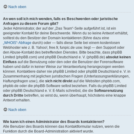
Nach oben
An wen soll ich mich wenden, falls es Beschwerden oder juristische
Anfragen zu diesem Forum gibt?
Jeder Administrator, der auf der „Das Team“-Seite aufgeführt ist, ist ein
geeigneter Kontakt für deine Beschwerde. Wenn du so keine Antwort erhältst,
solltest du den Besitzer der Domain kontaktieren (führe dazu eine
„WHOIS“-Abfrage
durch) oder — falls diese Seite bei einem kostenlosen
Webhoster wie z. B. Yahoo!, free.fr, funpic.de usw. liegt — den Support oder
den Abuse-Kontakt des betreffenden Dienstes. Bitte beachte, dass phpBB
Limited (phpBB.com) und phpBB Deutschland e. V. (phpBB.de)
absolut keinen
Einfluss
auf die Benutzung oder den oder die Benutzer der Forensoftware
haben und dafür in keiner Weise zur Verantwortung herangezogen werden
können. Kontaktiere daher nie phpBB Limited oder phpBB Deutschland e. V. in
Zusammenhang mit jeglichen juristischen Fragen (Unterlassungserklärungen,
Haftungsfragen usw.), die
sich nicht direkt
auf die Websiten phpbb.com,
phpbb.de oder die phpBB-Software selbst beziehen. Falls du phpBB Limited
oder phpBB Deutschland e. V. E-Mails schreibst, die die
Softwarenutzung
durch Dritte
betreffen, so wirst du, wenn überhaupt, höchstens eine knappe
Antwort erhalten.
Nach oben
Wie kann ich einen Administrator des Boards kontaktieren?
Alle Benutzer des Boards können das Kontaktformular nutzen, wenn die
Funktion durch die Board-Administration aktiviert wurde.