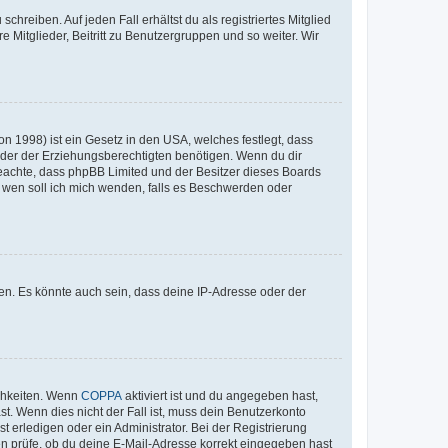
chreiben. Auf jeden Fall erhältst du als registriertes Mitglied
e Mitglieder, Beitritt zu Benutzergruppen und so weiter. Wir
n 1998) ist ein Gesetz in den USA, welches festlegt, dass
der der Erziehungsberechtigten benötigen. Wenn du dir
te beachte, dass phpBB Limited und der Besitzer dieses Boards
An wen soll ich mich wenden, falls es Beschwerden oder
en. Es könnte auch sein, dass deine IP-Adresse oder der
ichkeiten. Wenn
COPPA
aktiviert ist und du angegeben hast,
st. Wenn dies nicht der Fall ist, muss dein Benutzerkonto
t erledigen oder ein Administrator. Bei der Registrierung
ten prüfe, ob du deine E-Mail-Adresse korrekt eingegeben hast