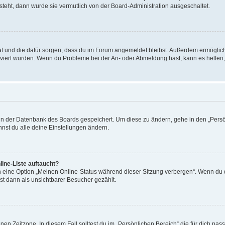
 steht, dann wurde sie vermutlich von der Board-Administration ausgeschaltet.
 hat und die dafür sorgen, dass du im Forum angemeldet bleibst. Außerdem ermögli
tiviert wurden. Wenn du Probleme bei der An- oder Abmeldung hast, kann es helfen
n in der Datenbank des Boards gespeichert. Um diese zu ändern, gehe in den „Persö
nst du alle deine Einstellungen ändern.
ine-Liste auftaucht?
n eine Option „Meinen Online-Status während dieser Sitzung verbergen“. Wenn du d
st dann als unsichtbarer Besucher gezählt.
en Zeitzone. In diesem Fall solltest du im „Persönlichen Bereich“ die für dich passe