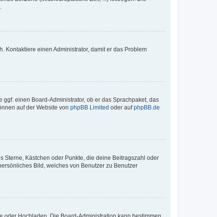
.
sch. Kontaktiere einen Administrator, damit er das Problem
e ggf. einen Board-Administrator, ob er das Sprachpaket, das
 können auf der Website von
phpBB Limited
oder auf
phpBB.de
es Sterne, Kästchen oder Punkte, die deine Beitragszahl oder
 persönliches Bild, welches von Benutzer zu Benutzer
ote oder Hochladen. Die Board-Administration kann bestimmen,