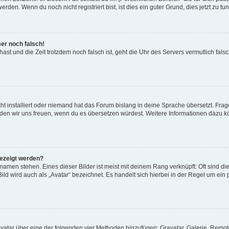
den. Wenn du noch nicht registriert bist, ist dies ein guter Grund, dies jetzt zu tun
mer noch falsch!
t hast und die Zeit trotzdem noch falsch ist, geht die Uhr des Servers vermutlich fal
t installiert oder niemand hat das Forum bislang in deine Sprache übersetzt. Frag
, würden wir uns freuen, wenn du es übersetzen würdest. Weitere Informationen dazu
gezeigt werden?
amen stehen. Eines dieser Bilder ist meist mit deinem Rang verknüpft: Oft sind di
ld wird auch als „Avatar“ bezeichnet. Es handelt sich hierbei in der Regel um ein
 Avatar über eine der folgenden vier Methoden hinzufügen: Gravatar, Galerie, Rem