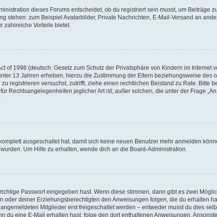
istration dieses Forums entscheidet, ob du registriert sein musst, um Beiträge zu s
ung stehen: zum Beispiel Avatarbilder, Private Nachrichten, E-Mail-Versand an ander
 zahlreiche Vorteile bietet.
t of 1998 (deutsch: Gesetz zum Schutz der Privatsphäre von Kindern im Internet vo
unter 13 Jahren erheben, hierzu die Zustimmung der Eltern beziehungsweise des o
h zu registrieren versuchst, zutrifft, ziehe einen rechtlichen Beistand zu Rate. Bit
für Rechtsangelegenheiten jeglicher Art ist; außer solchen, die unter der Frage „
.
g komplett ausgeschaltet hat, damit sich keine neuen Benutzer mehr anmelden könn
 wurden. Um Hilfe zu erhalten, wende dich an die Board-Administration.
 richtige Passwort eingegeben hast. Wenn diese stimmen, dann gibt es zwei Mögl
tern oder deiner Erziehungsberechtigten den Anweisungen folgen, die du erhalten ha
u angemeldeten Mitglieder erst freigeschaltet werden – entweder musst du dies selbs
. Wenn du eine E-Mail erhalten hast, folge den dort enthaltenen Anweisungen. Ansons