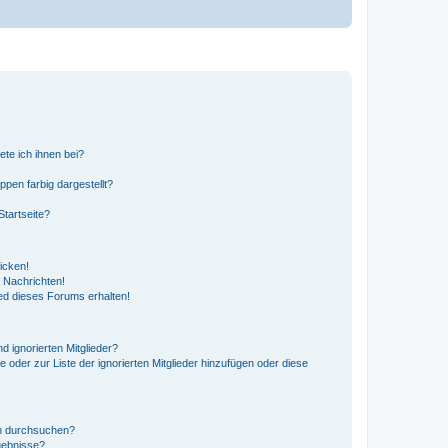
ete ich ihnen bei?
en farbig dargestellt?
tartseite?
icken!
 Nachrichten!
ed dieses Forums erhalten!
d ignorierten Mitglieder?
e oder zur Liste der ignorierten Mitglieder hinzufügen oder diese
en durchsuchen?
gebnisse?