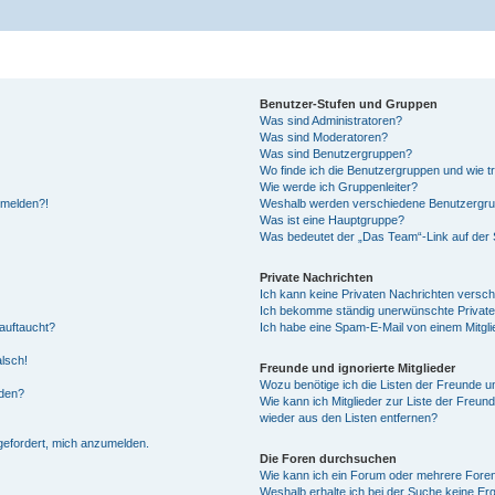
Benutzer-Stufen und Gruppen
Was sind Administratoren?
Was sind Moderatoren?
Was sind Benutzergruppen?
Wo finde ich die Benutzergruppen und wie tr
Wie werde ich Gruppenleiter?
anmelden?!
Weshalb werden verschiedene Benutzergrupp
Was ist eine Hauptgruppe?
Was bedeutet der „Das Team“-Link auf der S
Private Nachrichten
Ich kann keine Privaten Nachrichten versch
Ich bekomme ständig unerwünschte Private
auftaucht?
Ich habe eine Spam-E-Mail von einem Mitgli
alsch!
Freunde und ignorierte Mitglieder
Wozu benötige ich die Listen der Freunde un
rden?
Wie kann ich Mitglieder zur Liste der Freund
wieder aus den Listen entfernen?
fgefordert, mich anzumelden.
Die Foren durchsuchen
Wie kann ich ein Forum oder mehrere For
Weshalb erhalte ich bei der Suche keine Er