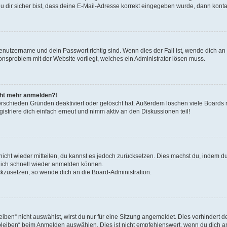
 dir sicher bist, dass deine E-Mail-Adresse korrekt eingegeben wurde, dann kontak
Benutzername und dein Passwort richtig sind. Wenn dies der Fall ist, wende dich a
ionsproblem mit der Website vorliegt, welches ein Administrator lösen muss.
icht mehr anmelden?!
erschieden Gründen deaktiviert oder gelöscht hat. Außerdem löschen viele Boards r
triere dich einfach erneut und nimm aktiv an den Diskussionen teil!
 nicht wieder mitteilen, du kannst es jedoch zurücksetzen. Dies machst du, indem 
 dich schnell wieder anmelden können.
ückzusetzen, so wende dich an die Board-Administration.
en“ nicht auswählst, wirst du nur für eine Sitzung angemeldet. Dies verhindert 
leiben“ beim Anmelden auswählen. Dies ist nicht empfehlenswert, wenn du dich an