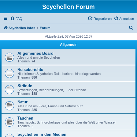
Seychellen Forum
FAQ
Registrieren
Anmelden
S
Seychellen Infos
Forum
u
Aktuelle Zeit: 07 Aug 2026 12:37
c
Allgemein
h
Allgemeines Board
e
Alles rund um die Seychellen
Themen:
74
Reiseberichte
Hier können Seychellen-Reiseberichte hinterlegt werden
Themen:
580
Strände
Bewertungen, Beschreibungen, ... der Strände
Themen:
188
Natur
Alles rund um Flora, Fauna und Naturschutz
Themen:
285
Tauchen
Tauchspots, Schnorcheltipps und alles über die Welt unter Wasser
Themen:
3
Seychellen in den Medien