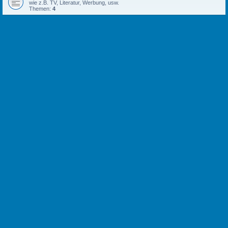
wie z.B. TV, Literatur, Werbung, usw.
Themen:
4