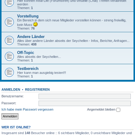
Hier können Real-Life (Forumstreff) und virtuelle (Chat) Treffen verabredet
werden
Themen:
1
Vorstellung
Ein Bereich in dem sich neue Mitglieder vorstellen können - streng freiwillig,
kein Muss
Themen:
76
Andere Länder
Alles über andere Länder abseits der Seychellen - Infos, Berichte, Anfragen...
Themen:
408
Off-Topic
Alles abseits der Seychellen...
Themen:
1
Testbereich
Hier kann man ausgiebig testen!!!
Themen:
1
ANMELDEN
•
REGISTRIEREN
Benutzername:
Passwort:
Ich habe mein Passwort vergessen
Angemeldet bleiben
WER IST ONLINE?
Insgesamt sind
148
Besucher online :: 6 sichtbare Mitglieder, 0 unsichtbare Mitglieder und