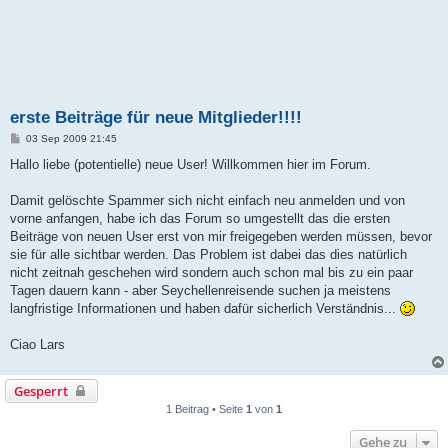
erste Beiträge für neue Mitglieder!!!!
B
03 Sep 2009 21:45
e
i
Hallo liebe (potentielle) neue User! Willkommen hier im Forum.
t
r
a
Damit gelöschte Spammer sich nicht einfach neu anmelden und von
g
vorne anfangen, habe ich das Forum so umgestellt das die ersten
Beiträge von neuen User erst von mir freigegeben werden müssen, bevor
sie für alle sichtbar werden. Das Problem ist dabei das dies natürlich
nicht zeitnah geschehen wird sondern auch schon mal bis zu ein paar
Tagen dauern kann - aber Seychellenreisende suchen ja meistens
langfristige Informationen und haben dafür sicherlich Verständnis...
Ciao Lars
Gesperrt
1 Beitrag • Seite
1
von
1
Gehe zu