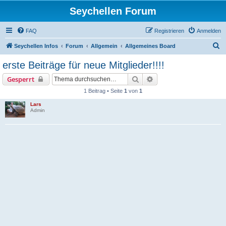
Seychellen Forum
FAQ
Registrieren
Anmelden
S
Seychellen Infos
Forum
Allgemein
Allgemeines Board
u
erste Beiträge für neue Mitglieder!!!!
c
Suche
Erweiterte Suche
Gesperrt
h
1 Beitrag • Seite
1
von
1
e
Lars
Admin