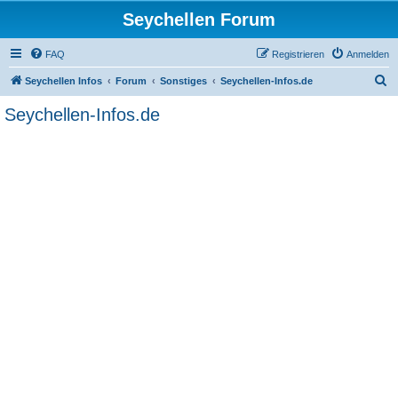
Seychellen Forum
FAQ
Registrieren
Anmelden
S
Seychellen Infos
Forum
Sonstiges
Seychellen-Infos.de
u
Seychellen-Infos.de
c
h
e