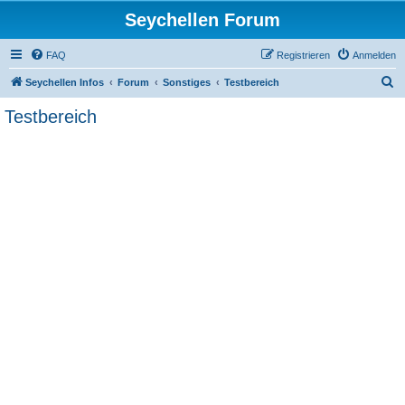
Seychellen Forum
FAQ
Registrieren
Anmelden
S
Seychellen Infos
Forum
Sonstiges
Testbereich
u
Testbereich
c
h
e