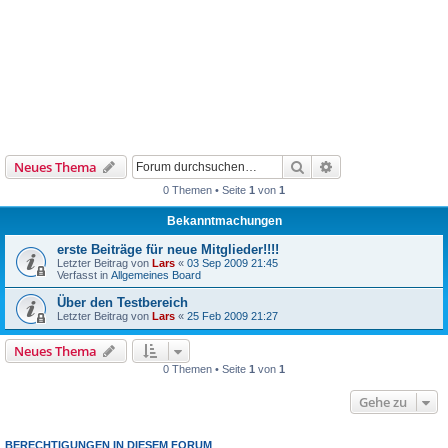
Suche
Erweiterte Suche
Neues Thema
0 Themen • Seite
1
von
1
Bekanntmachungen
erste Beiträge für neue Mitglieder!!!!
Letzter Beitrag von
Lars
«
03 Sep 2009 21:45
Verfasst in
Allgemeines Board
Über den Testbereich
Letzter Beitrag von
Lars
«
25 Feb 2009 21:27
Neues Thema
0 Themen • Seite
1
von
1
Gehe zu
BERECHTIGUNGEN IN DIESEM FORUM