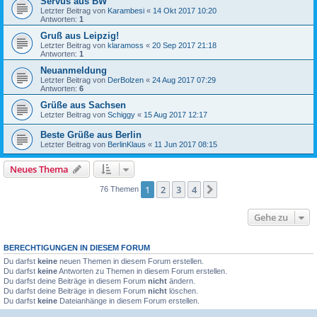
Servus aus BW
Letzter Beitrag von
Karambesi
«
14 Okt 2017 10:20
Antworten:
1
Gruß aus Leipzig!
Letzter Beitrag von
klaramoss
«
20 Sep 2017 21:18
Antworten:
1
Neuanmeldung
Letzter Beitrag von
DerBolzen
«
24 Aug 2017 07:29
Antworten:
6
Grüße aus Sachsen
Letzter Beitrag von
Schiggy
«
15 Aug 2017 12:17
Beste Grüße aus Berlin
Letzter Beitrag von
BerlinKlaus
«
11 Jun 2017 08:15
Neues Thema
1
2
3
4
Nächste
76 Themen
Gehe zu
BERECHTIGUNGEN IN DIESEM FORUM
Du darfst
keine
neuen Themen in diesem Forum erstellen.
Du darfst
keine
Antworten zu Themen in diesem Forum erstellen.
Du darfst deine Beiträge in diesem Forum
nicht
ändern.
Du darfst deine Beiträge in diesem Forum
nicht
löschen.
Du darfst
keine
Dateianhänge in diesem Forum erstellen.