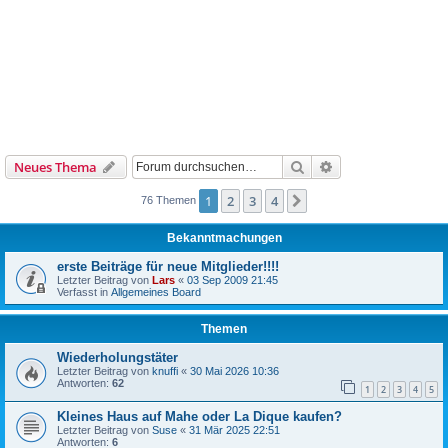
Suche
Erweiterte Suche
Neues Thema
1
2
3
4
Nächste
76 Themen
Bekanntmachungen
erste Beiträge für neue Mitglieder!!!!
Letzter Beitrag von
Lars
«
03 Sep 2009 21:45
Verfasst in
Allgemeines Board
Themen
Wiederholungstäter
Letzter Beitrag von
knuffi
«
30 Mai 2026 10:36
Antworten:
62
1
2
3
4
5
Kleines Haus auf Mahe oder La Dique kaufen?
Letzter Beitrag von
Suse
«
31 Mär 2025 22:51
Antworten:
6