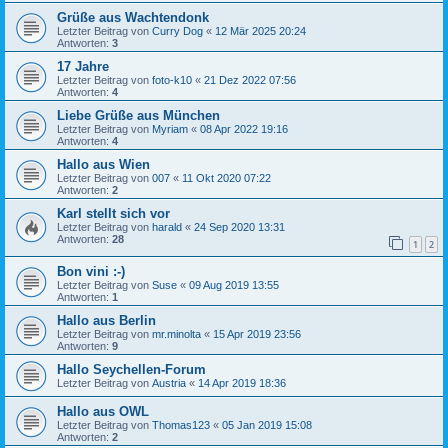
Grüße aus Wachtendonk
Letzter Beitrag von
Curry Dog
«
12 Mär 2025 20:24
Antworten:
3
17 Jahre
Letzter Beitrag von
foto-k10
«
21 Dez 2022 07:56
Antworten:
4
Liebe Grüße aus München
Letzter Beitrag von
Myriam
«
08 Apr 2022 19:16
Antworten:
4
Hallo aus Wien
Letzter Beitrag von
007
«
11 Okt 2020 07:22
Antworten:
2
Karl stellt sich vor
Letzter Beitrag von
harald
«
24 Sep 2020 13:31
Antworten:
28
1
2
Bon vini :-)
Letzter Beitrag von
Suse
«
09 Aug 2019 13:55
Antworten:
1
Hallo aus Berlin
Letzter Beitrag von
mr.minolta
«
15 Apr 2019 23:56
Antworten:
9
Hallo Seychellen-Forum
Letzter Beitrag von
Austria
«
14 Apr 2019 18:36
Hallo aus OWL
Letzter Beitrag von
Thomas123
«
05 Jan 2019 15:08
Antworten:
2