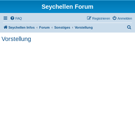
Seychellen Forum
FAQ
Registrieren
Anmelden
S
Seychellen Infos
Forum
Sonstiges
Vorstellung
u
Vorstellung
c
h
e