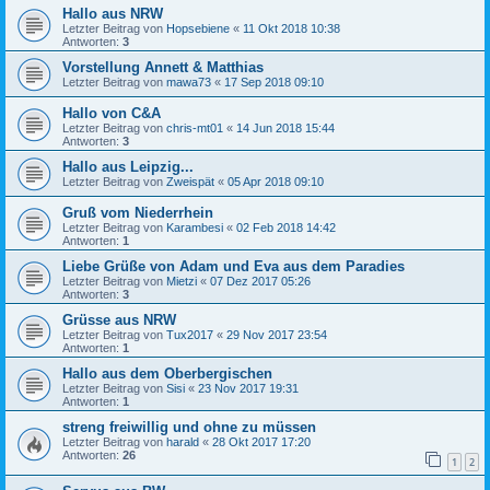
Hallo aus NRW
Letzter Beitrag von
Hopsebiene
«
11 Okt 2018 10:38
Antworten:
3
Vorstellung Annett & Matthias
Letzter Beitrag von
mawa73
«
17 Sep 2018 09:10
Hallo von C&A
Letzter Beitrag von
chris-mt01
«
14 Jun 2018 15:44
Antworten:
3
Hallo aus Leipzig...
Letzter Beitrag von
Zweispät
«
05 Apr 2018 09:10
Gruß vom Niederrhein
Letzter Beitrag von
Karambesi
«
02 Feb 2018 14:42
Antworten:
1
Liebe Grüße von Adam und Eva aus dem Paradies
Letzter Beitrag von
Mietzi
«
07 Dez 2017 05:26
Antworten:
3
Grüsse aus NRW
Letzter Beitrag von
Tux2017
«
29 Nov 2017 23:54
Antworten:
1
Hallo aus dem Oberbergischen
Letzter Beitrag von
Sisi
«
23 Nov 2017 19:31
Antworten:
1
streng freiwillig und ohne zu müssen
Letzter Beitrag von
harald
«
28 Okt 2017 17:20
Antworten:
26
1
2