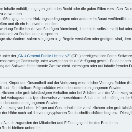
ine Inhalte enthält, die gegen geltendes Recht oder die guten Sitten verstoßen. Du 
 zu verwenden.
erstößen gegen diese Nutzungsbedingungen oder anderer im Board veröffentlichte
ßen und dir ein Hausverbot erteilen.
ortung für die Inhalte von Beiträgen übernimmt, die er nicht selbst erstellt hat od
jederzeit zu löschen oder zu sperren.
räge abzuändern, sofern sie gegen o. g. Regeln verstoßen oder geeignet sind, dem
 unter der „
GNU General Public License v2
“ (GPL) bereitgestellten Foren-Softwa
chsprachige Community unter www.phpbb.de zur Verfügung gestellt. Beide haben ke
g der Software für bestimmte Zwecke nicht untersagen oder auf Inhalte fremder F
ben, Körper und Gesundheit und der Verletzung wesentlicher Vertragspflichten (Kard
gilt auch für mittelbare Folgeschäden wie insbesondere entgangenen Gewinn.
ätzlichem oder grob fahrlässigem Verhalten oder bei Schäden aus der Verletzung 
 die bei Vertragsschluss typischerweise vorhersehbaren Schäden und im übrigen de
wie insbesondere entgangenen Gewinn.
erletzung von Leben, Körper und Gesundheit oder vorsätzlichem oder grob fahrläs
der Höhe nach auf die vertragstypischen Durchschnittsschäden begrenzt. Dies gi
mäß auch zugunsten der Mitarbeiter und Erfüllungsgehilfen des Betreibers.
 Recht bleiben unberührt.