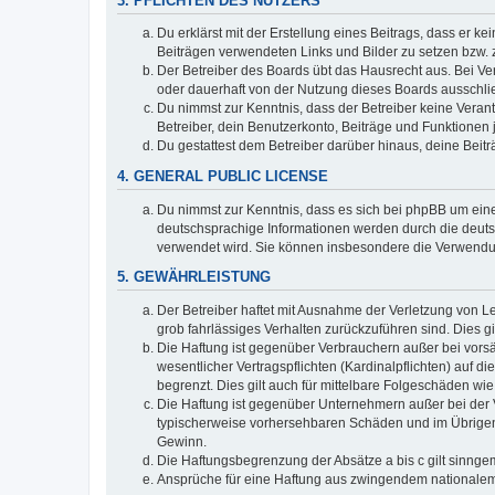
3. PFLICHTEN DES NUTZERS
Du erklärst mit der Erstellung eines Beitrags, dass er ke
Beiträgen verwendeten Links und Bilder zu setzen bzw.
Der Betreiber des Boards übt das Hausrecht aus. Bei V
oder dauerhaft von der Nutzung dieses Boards ausschlie
Du nimmst zur Kenntnis, dass der Betreiber keine Verantw
Betreiber, dein Benutzerkonto, Beiträge und Funktionen 
Du gestattest dem Betreiber darüber hinaus, deine Beit
4. GENERAL PUBLIC LICENSE
Du nimmst zur Kenntnis, dass es sich bei phpBB um eine
deutschsprachige Informationen werden durch die deuts
verwendet wird. Sie können insbesondere die Verwendun
5. GEWÄHRLEISTUNG
Der Betreiber haftet mit Ausnahme der Verletzung von Le
grob fahrlässiges Verhalten zurückzuführen sind. Dies 
Die Haftung ist gegenüber Verbrauchern außer bei vors
wesentlicher Vertragspflichten (Kardinalpflichten) auf
begrenzt. Dies gilt auch für mittelbare Folgeschäden 
Die Haftung ist gegenüber Unternehmern außer bei der V
typischerweise vorhersehbaren Schäden und im Übrigen 
Gewinn.
Die Haftungsbegrenzung der Absätze a bis c gilt sinnge
Ansprüche für eine Haftung aus zwingendem nationalem