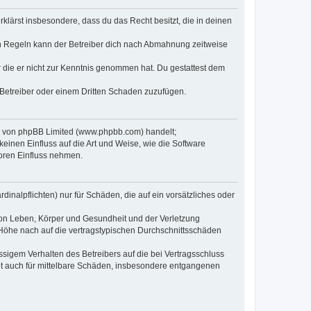
erklärst insbesondere, dass du das Recht besitzt, die in deinen
n Regeln kann der Betreiber dich nach Abmahnung zeitweise
er die er nicht zur Kenntnis genommen hat. Du gestattest dem
 Betreiber oder einem Dritten Schaden zuzufügen.
re von phpBB Limited (www.phpbb.com) handelt;
inen Einfluss auf die Art und Weise, wie die Software
oren Einfluss nehmen.
inalpflichten) nur für Schäden, die auf ein vorsätzliches oder
von Leben, Körper und Gesundheit und der Verletzung
r Höhe nach auf die vertragstypischen Durchschnittsschäden
sigem Verhalten des Betreibers auf die bei Vertragsschluss
lt auch für mittelbare Schäden, insbesondere entgangenen