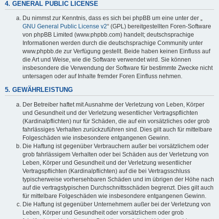
4. GENERAL PUBLIC LICENSE
Du nimmst zur Kenntnis, dass es sich bei phpBB um eine unter der „
GNU General Public License v2
“ (GPL) bereitgestellten Foren-Software
von phpBB Limited (www.phpbb.com) handelt; deutschsprachige
Informationen werden durch die deutschsprachige Community unter
www.phpbb.de zur Verfügung gestellt. Beide haben keinen Einfluss auf
die Art und Weise, wie die Software verwendet wird. Sie können
insbesondere die Verwendung der Software für bestimmte Zwecke nicht
untersagen oder auf Inhalte fremder Foren Einfluss nehmen.
5. GEWÄHRLEISTUNG
Der Betreiber haftet mit Ausnahme der Verletzung von Leben, Körper
und Gesundheit und der Verletzung wesentlicher Vertragspflichten
(Kardinalpflichten) nur für Schäden, die auf ein vorsätzliches oder grob
fahrlässiges Verhalten zurückzuführen sind. Dies gilt auch für mittelbare
Folgeschäden wie insbesondere entgangenen Gewinn.
Die Haftung ist gegenüber Verbrauchern außer bei vorsätzlichem oder
grob fahrlässigem Verhalten oder bei Schäden aus der Verletzung von
Leben, Körper und Gesundheit und der Verletzung wesentlicher
Vertragspflichten (Kardinalpflichten) auf die bei Vertragsschluss
typischerweise vorhersehbaren Schäden und im übrigen der Höhe nach
auf die vertragstypischen Durchschnittsschäden begrenzt. Dies gilt auch
für mittelbare Folgeschäden wie insbesondere entgangenen Gewinn.
Die Haftung ist gegenüber Unternehmern außer bei der Verletzung von
Leben, Körper und Gesundheit oder vorsätzlichem oder grob