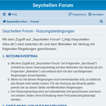
Seychellen Forum
FAQ
Registrieren
Anmelden
S
Seychellen Infos
Forum
u
Seychellen Forum - Nutzungsbedingungen
c
h
Mit dem Zugriff auf „Seychellen Forum“ („http://seychellen-
infos.de“) wird zwischen dir und dem Betreiber ein Vertrag mit
e
folgenden Regelungen geschlossen:
1. NUTZUNGSVERTRAG
Mit dem Zugriff auf „Seychellen Forum“ (im Folgenden „das Board“)
schließt du einen Nutzungsvertrag mit dem Betreiber des Boards ab (im
Folgenden „Betreiber“) und erklärst dich mit den nachfolgenden
Regelungen einverstanden.
Wenn du mit diesen Regelungen nicht einverstanden bist, so darfst du
das Board nicht weiter nutzen. Für die Nutzung des Boards gelten
jeweils die an dieser Stelle veröffentlichten Regelungen.
Der Nutzungsvertrag wird auf unbestimmte Zeit geschlossen und kann
von beiden Seiten ohne Einhaltung einer Frist jederzeit gekündigt
werden.