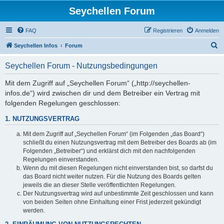
Seychellen Forum
FAQ
Registrieren
Anmelden
S
Seychellen Infos
Forum
u
Seychellen Forum - Nutzungsbedingungen
c
h
Mit dem Zugriff auf „Seychellen Forum“ („http://seychellen-
infos.de“) wird zwischen dir und dem Betreiber ein Vertrag mit
e
folgenden Regelungen geschlossen:
1. NUTZUNGSVERTRAG
Mit dem Zugriff auf „Seychellen Forum“ (im Folgenden „das Board“)
schließt du einen Nutzungsvertrag mit dem Betreiber des Boards ab (im
Folgenden „Betreiber“) und erklärst dich mit den nachfolgenden
Regelungen einverstanden.
Wenn du mit diesen Regelungen nicht einverstanden bist, so darfst du
das Board nicht weiter nutzen. Für die Nutzung des Boards gelten
jeweils die an dieser Stelle veröffentlichten Regelungen.
Der Nutzungsvertrag wird auf unbestimmte Zeit geschlossen und kann
von beiden Seiten ohne Einhaltung einer Frist jederzeit gekündigt
werden.