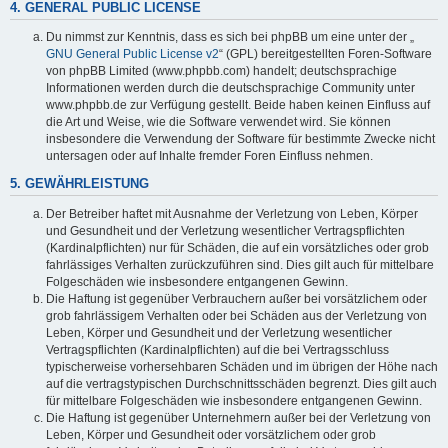
4. GENERAL PUBLIC LICENSE
Du nimmst zur Kenntnis, dass es sich bei phpBB um eine unter der „
GNU General Public License v2
“ (GPL) bereitgestellten Foren-Software
von phpBB Limited (www.phpbb.com) handelt; deutschsprachige
Informationen werden durch die deutschsprachige Community unter
www.phpbb.de zur Verfügung gestellt. Beide haben keinen Einfluss auf
die Art und Weise, wie die Software verwendet wird. Sie können
insbesondere die Verwendung der Software für bestimmte Zwecke nicht
untersagen oder auf Inhalte fremder Foren Einfluss nehmen.
5. GEWÄHRLEISTUNG
Der Betreiber haftet mit Ausnahme der Verletzung von Leben, Körper
und Gesundheit und der Verletzung wesentlicher Vertragspflichten
(Kardinalpflichten) nur für Schäden, die auf ein vorsätzliches oder grob
fahrlässiges Verhalten zurückzuführen sind. Dies gilt auch für mittelbare
Folgeschäden wie insbesondere entgangenen Gewinn.
Die Haftung ist gegenüber Verbrauchern außer bei vorsätzlichem oder
grob fahrlässigem Verhalten oder bei Schäden aus der Verletzung von
Leben, Körper und Gesundheit und der Verletzung wesentlicher
Vertragspflichten (Kardinalpflichten) auf die bei Vertragsschluss
typischerweise vorhersehbaren Schäden und im übrigen der Höhe nach
auf die vertragstypischen Durchschnittsschäden begrenzt. Dies gilt auch
für mittelbare Folgeschäden wie insbesondere entgangenen Gewinn.
Die Haftung ist gegenüber Unternehmern außer bei der Verletzung von
Leben, Körper und Gesundheit oder vorsätzlichem oder grob