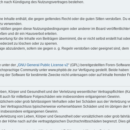
auch nach Kündigung des Nutzungsvertrages bestehen.
ine Inhalte enthält, die gegen geltendes Recht oder die guten Sitten verstoßen. Du 
 zu verwenden.
erstößen gegen diese Nutzungsbedingungen oder anderer im Board veröffentlichte
ßen und dir ein Hausverbot erteilen.
ortung für die Inhalte von Beiträgen übernimmt, die er nicht selbst erstellt hat od
jederzeit zu löschen oder zu sperren.
räge abzuändern, sofern sie gegen o. g. Regeln verstoßen oder geeignet sind, dem
 unter der „
GNU General Public License v2
“ (GPL) bereitgestellten Foren-Softwa
chsprachige Community unter www.phpbb.de zur Verfügung gestellt. Beide haben ke
g der Software für bestimmte Zwecke nicht untersagen oder auf Inhalte fremder F
ben, Körper und Gesundheit und der Verletzung wesentlicher Vertragspflichten (Kard
gilt auch für mittelbare Folgeschäden wie insbesondere entgangenen Gewinn.
ätzlichem oder grob fahrlässigem Verhalten oder bei Schäden aus der Verletzung 
 die bei Vertragsschluss typischerweise vorhersehbaren Schäden und im übrigen de
wie insbesondere entgangenen Gewinn.
erletzung von Leben, Körper und Gesundheit oder vorsätzlichem oder grob fahrläs
der Höhe nach auf die vertragstypischen Durchschnittsschäden begrenzt. Dies gi