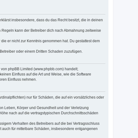
erklärst insbesondere, dass du das Recht besitzt, die in deinen
n Regeln kann der Betreiber dich nach Abmahnung zeitweise
er die er nicht zur Kenntnis genommen hat. Du gestattest dem
 Betreiber oder einem Dritten Schaden zuzufügen.
re von phpBB Limited (www.phpbb.com) handelt;
inen Einfluss auf die Art und Weise, wie die Software
oren Einfluss nehmen.
inalpflichten) nur für Schäden, die auf ein vorsätzliches oder
von Leben, Körper und Gesundheit und der Verletzung
r Höhe nach auf die vertragstypischen Durchschnittsschäden
sigem Verhalten des Betreibers auf die bei Vertragsschluss
lt auch für mittelbare Schäden, insbesondere entgangenen