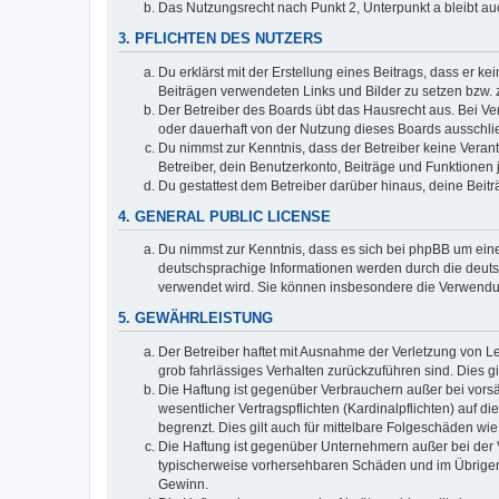
Das Nutzungsrecht nach Punkt 2, Unterpunkt a bleibt 
3. PFLICHTEN DES NUTZERS
Du erklärst mit der Erstellung eines Beitrags, dass er ke
Beiträgen verwendeten Links und Bilder zu setzen bzw.
Der Betreiber des Boards übt das Hausrecht aus. Bei V
oder dauerhaft von der Nutzung dieses Boards ausschlie
Du nimmst zur Kenntnis, dass der Betreiber keine Verantw
Betreiber, dein Benutzerkonto, Beiträge und Funktionen 
Du gestattest dem Betreiber darüber hinaus, deine Beit
4. GENERAL PUBLIC LICENSE
Du nimmst zur Kenntnis, dass es sich bei phpBB um eine
deutschsprachige Informationen werden durch die deuts
verwendet wird. Sie können insbesondere die Verwendun
5. GEWÄHRLEISTUNG
Der Betreiber haftet mit Ausnahme der Verletzung von Le
grob fahrlässiges Verhalten zurückzuführen sind. Dies 
Die Haftung ist gegenüber Verbrauchern außer bei vors
wesentlicher Vertragspflichten (Kardinalpflichten) auf
begrenzt. Dies gilt auch für mittelbare Folgeschäden 
Die Haftung ist gegenüber Unternehmern außer bei der V
typischerweise vorhersehbaren Schäden und im Übrigen 
Gewinn.