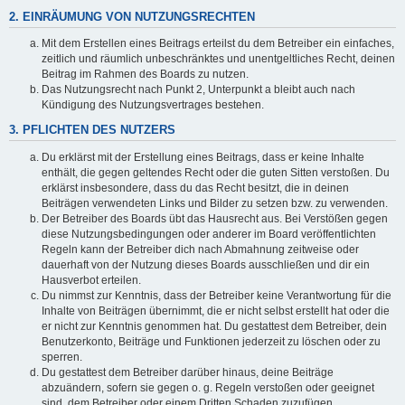
2. EINRÄUMUNG VON NUTZUNGSRECHTEN
Mit dem Erstellen eines Beitrags erteilst du dem Betreiber ein einfaches,
zeitlich und räumlich unbeschränktes und unentgeltliches Recht, deinen
Beitrag im Rahmen des Boards zu nutzen.
Das Nutzungsrecht nach Punkt 2, Unterpunkt a bleibt auch nach
Kündigung des Nutzungsvertrages bestehen.
3. PFLICHTEN DES NUTZERS
Du erklärst mit der Erstellung eines Beitrags, dass er keine Inhalte
enthält, die gegen geltendes Recht oder die guten Sitten verstoßen. Du
erklärst insbesondere, dass du das Recht besitzt, die in deinen
Beiträgen verwendeten Links und Bilder zu setzen bzw. zu verwenden.
Der Betreiber des Boards übt das Hausrecht aus. Bei Verstößen gegen
diese Nutzungsbedingungen oder anderer im Board veröffentlichten
Regeln kann der Betreiber dich nach Abmahnung zeitweise oder
dauerhaft von der Nutzung dieses Boards ausschließen und dir ein
Hausverbot erteilen.
Du nimmst zur Kenntnis, dass der Betreiber keine Verantwortung für die
Inhalte von Beiträgen übernimmt, die er nicht selbst erstellt hat oder die
er nicht zur Kenntnis genommen hat. Du gestattest dem Betreiber, dein
Benutzerkonto, Beiträge und Funktionen jederzeit zu löschen oder zu
sperren.
Du gestattest dem Betreiber darüber hinaus, deine Beiträge
abzuändern, sofern sie gegen o. g. Regeln verstoßen oder geeignet
sind, dem Betreiber oder einem Dritten Schaden zuzufügen.