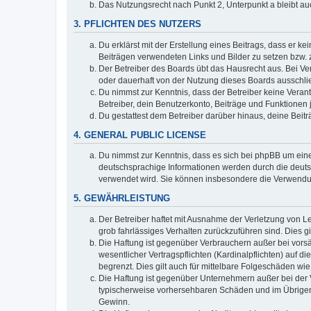
Das Nutzungsrecht nach Punkt 2, Unterpunkt a bleibt 
3. PFLICHTEN DES NUTZERS
Du erklärst mit der Erstellung eines Beitrags, dass er ke
Beiträgen verwendeten Links und Bilder zu setzen bzw.
Der Betreiber des Boards übt das Hausrecht aus. Bei V
oder dauerhaft von der Nutzung dieses Boards ausschlie
Du nimmst zur Kenntnis, dass der Betreiber keine Verantw
Betreiber, dein Benutzerkonto, Beiträge und Funktionen 
Du gestattest dem Betreiber darüber hinaus, deine Beit
4. GENERAL PUBLIC LICENSE
Du nimmst zur Kenntnis, dass es sich bei phpBB um eine
deutschsprachige Informationen werden durch die deuts
verwendet wird. Sie können insbesondere die Verwendun
5. GEWÄHRLEISTUNG
Der Betreiber haftet mit Ausnahme der Verletzung von Le
grob fahrlässiges Verhalten zurückzuführen sind. Dies 
Die Haftung ist gegenüber Verbrauchern außer bei vors
wesentlicher Vertragspflichten (Kardinalpflichten) auf
begrenzt. Dies gilt auch für mittelbare Folgeschäden 
Die Haftung ist gegenüber Unternehmern außer bei der V
typischerweise vorhersehbaren Schäden und im Übrigen 
Gewinn.