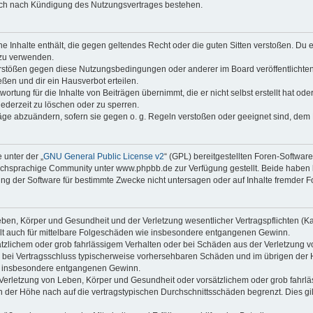
auch nach Kündigung des Nutzungsvertrages bestehen.
ine Inhalte enthält, die gegen geltendes Recht oder die guten Sitten verstoßen. Du 
 zu verwenden.
erstößen gegen diese Nutzungsbedingungen oder anderer im Board veröffentlichte
ßen und dir ein Hausverbot erteilen.
ortung für die Inhalte von Beiträgen übernimmt, die er nicht selbst erstellt hat od
jederzeit zu löschen oder zu sperren.
räge abzuändern, sofern sie gegen o. g. Regeln verstoßen oder geeignet sind, dem
 unter der „
GNU General Public License v2
“ (GPL) bereitgestellten Foren-Softwa
chsprachige Community unter www.phpbb.de zur Verfügung gestellt. Beide haben ke
g der Software für bestimmte Zwecke nicht untersagen oder auf Inhalte fremder F
ben, Körper und Gesundheit und der Verletzung wesentlicher Vertragspflichten (Kard
gilt auch für mittelbare Folgeschäden wie insbesondere entgangenen Gewinn.
ätzlichem oder grob fahrlässigem Verhalten oder bei Schäden aus der Verletzung 
 die bei Vertragsschluss typischerweise vorhersehbaren Schäden und im übrigen de
wie insbesondere entgangenen Gewinn.
erletzung von Leben, Körper und Gesundheit oder vorsätzlichem oder grob fahrläs
der Höhe nach auf die vertragstypischen Durchschnittsschäden begrenzt. Dies gi