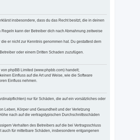
erklärst insbesondere, dass du das Recht besitzt, die in deinen
n Regeln kann der Betreiber dich nach Abmahnung zeitweise
er die er nicht zur Kenntnis genommen hat. Du gestattest dem
 Betreiber oder einem Dritten Schaden zuzufügen.
re von phpBB Limited (www.phpbb.com) handelt;
inen Einfluss auf die Art und Weise, wie die Software
oren Einfluss nehmen.
inalpflichten) nur für Schäden, die auf ein vorsätzliches oder
von Leben, Körper und Gesundheit und der Verletzung
r Höhe nach auf die vertragstypischen Durchschnittsschäden
sigem Verhalten des Betreibers auf die bei Vertragsschluss
lt auch für mittelbare Schäden, insbesondere entgangenen