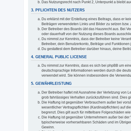
Das Nutzungsrecht nach Punkt 2, Unterpunkt a bleibt 
3. PFLICHTEN DES NUTZERS
Du erklärst mit der Erstellung eines Beitrags, dass er ke
Beiträgen verwendeten Links und Bilder zu setzen bzw.
Der Betreiber des Boards übt das Hausrecht aus. Bei V
oder dauerhaft von der Nutzung dieses Boards ausschlie
Du nimmst zur Kenntnis, dass der Betreiber keine Verantw
Betreiber, dein Benutzerkonto, Beiträge und Funktionen 
Du gestattest dem Betreiber darüber hinaus, deine Beit
4. GENERAL PUBLIC LICENSE
Du nimmst zur Kenntnis, dass es sich bei phpBB um eine
deutschsprachige Informationen werden durch die deuts
verwendet wird. Sie können insbesondere die Verwendun
5. GEWÄHRLEISTUNG
Der Betreiber haftet mit Ausnahme der Verletzung von Le
grob fahrlässiges Verhalten zurückzuführen sind. Dies 
Die Haftung ist gegenüber Verbrauchern außer bei vors
wesentlicher Vertragspflichten (Kardinalpflichten) auf
begrenzt. Dies gilt auch für mittelbare Folgeschäden 
Die Haftung ist gegenüber Unternehmern außer bei der V
typischerweise vorhersehbaren Schäden und im Übrigen 
Gewinn.