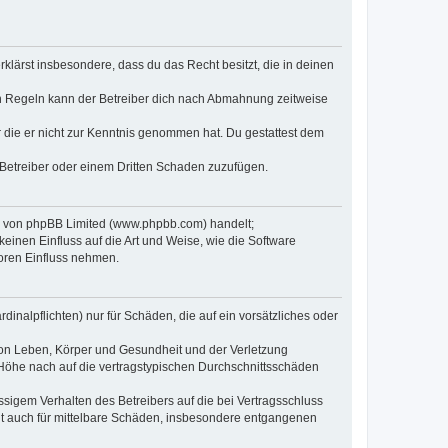
erklärst insbesondere, dass du das Recht besitzt, die in deinen
n Regeln kann der Betreiber dich nach Abmahnung zeitweise
er die er nicht zur Kenntnis genommen hat. Du gestattest dem
 Betreiber oder einem Dritten Schaden zuzufügen.
re von phpBB Limited (www.phpbb.com) handelt;
inen Einfluss auf die Art und Weise, wie die Software
oren Einfluss nehmen.
inalpflichten) nur für Schäden, die auf ein vorsätzliches oder
von Leben, Körper und Gesundheit und der Verletzung
r Höhe nach auf die vertragstypischen Durchschnittsschäden
sigem Verhalten des Betreibers auf die bei Vertragsschluss
lt auch für mittelbare Schäden, insbesondere entgangenen