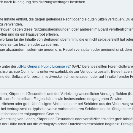
auch nach Kündigung des Nutzungsvertrages bestehen.
ine Inhalte enthält, die gegen geltendes Recht oder die guten Sitten verstoßen. Du 
 zu verwenden.
erstößen gegen diese Nutzungsbedingungen oder anderer im Board veröffentlichte
ßen und dir ein Hausverbot erteilen.
ortung für die Inhalte von Beiträgen übernimmt, die er nicht selbst erstellt hat od
jederzeit zu löschen oder zu sperren.
räge abzuändern, sofern sie gegen o. g. Regeln verstoßen oder geeignet sind, dem
 unter der „
GNU General Public License v2
“ (GPL) bereitgestellten Foren-Softwa
chsprachige Community unter www.phpbb.de zur Verfügung gestellt. Beide haben ke
g der Software für bestimmte Zwecke nicht untersagen oder auf Inhalte fremder F
ben, Körper und Gesundheit und der Verletzung wesentlicher Vertragspflichten (Kard
gilt auch für mittelbare Folgeschäden wie insbesondere entgangenen Gewinn.
ätzlichem oder grob fahrlässigem Verhalten oder bei Schäden aus der Verletzung 
 die bei Vertragsschluss typischerweise vorhersehbaren Schäden und im übrigen de
wie insbesondere entgangenen Gewinn.
erletzung von Leben, Körper und Gesundheit oder vorsätzlichem oder grob fahrläs
der Höhe nach auf die vertragstypischen Durchschnittsschäden begrenzt. Dies gi