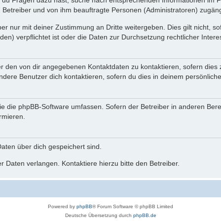
n du Fragen dazu hast, suche nach entsprechenden Informationen im Fo
n Betreiber und von ihm beauftragte Personen (Administratoren) zugäng
r nur mit deiner Zustimmung an Dritte weitergeben. Dies gilt nicht, s
n) verpflichtet ist oder die Daten zur Durchsetzung rechtlicher Interes
er den von dir angegebenen Kontaktdaten zu kontaktieren, sofern dies 
andere Benutzer dich kontaktieren, sofern du dies in deinem persönliche
, die die phpBB-Software umfassen. Sofern der Betreiber in anderen Be
ormieren.
 Daten über dich gespeichert sind.
 Daten verlangen. Kontaktiere hierzu bitte den Betreiber.
Powered by
phpBB
® Forum Software © phpBB Limited
Deutsche Übersetzung durch
phpBB.de