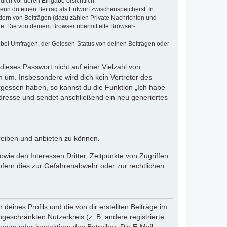
dich vor deren Eingabe ersichtlich.
wenn du einen Beitrag als Entwurf zwischenspeicherst. In
dern von Beiträgen (dazu zählen Private Nachrichten und
e. Die von deinem Browser übermittelte Browser-
 bei Umfragen, der Gelesen-Status von deinen Beiträgen oder
dieses Passwort nicht auf einer Vielzahl von
 um. Insbesondere wird dich kein Vertreter des
ergessen haben, so kannst du die Funktion „Ich habe
resse und sendet anschließend ein neu generiertes
reiben und anbieten zu können.
ie den Interessen Dritter, Zeitpunkte von Zugriffen
fern dies zur Gefahrenabwehr oder zur rechtlichen
eines Profils und die von dir erstellten Beiträge im
ngeschränkten Nutzerkreis (z. B. andere registrierte