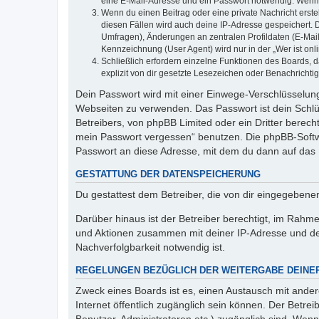
eine E-Mail-Adresse und ein Passwort notwendig. Wenn du
Wenn du einen Beitrag oder eine private Nachricht erste
diesen Fällen wird auch deine IP-Adresse gespeichert. 
Umfragen), Änderungen an zentralen Profildaten (E-Mai
Kennzeichnung (User Agent) wird nur in der „Wer ist onl
Schließlich erfordern einzelne Funktionen des Boards,
explizit von dir gesetzte Lesezeichen oder Benachrichti
Dein Passwort wird mit einer Einwege-Verschlüsselung 
Webseiten zu verwenden. Das Passwort ist dein Schlü
Betreibers, von phpBB Limited oder ein Dritter berec
mein Passwort vergessen“ benutzen. Die phpBB-Softw
Passwort an diese Adresse, mit dem du dann auf das 
GESTATTUNG DER DATENSPEICHERUNG
Du gestattest dem Betreiber, die von dir eingegeben
Darüber hinaus ist der Betreiber berechtigt, im Rahm
und Aktionen zusammen mit deiner IP-Adresse und de
Nachverfolgbarkeit notwendig ist.
REGELUNGEN BEZÜGLICH DER WEITERGABE DEINE
Zweck eines Boards ist es, einen Austausch mit andere
Internet öffentlich zugänglich sein können. Der Betrei