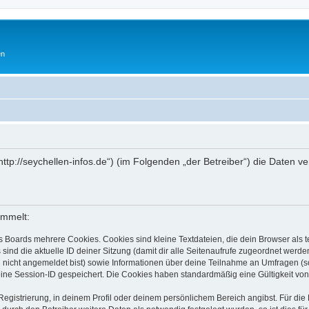
en
„http://seychellen-infos.de“) (im Folgenden „der Betreiber“) die Date
ammelt:
s Boards mehrere Cookies. Cookies sind kleine Textdateien, die dein Browser als
 sind die aktuelle ID deiner Sitzung (damit dir alle Seitenaufrufe zugeordnet werd
u nicht angemeldet bist) sowie Informationen über deine Teilnahme an Umfragen (s
eine Session-ID gespeichert. Die Cookies haben standardmäßig eine Gültigkeit von 
Registrierung, in deinem Profil oder deinem persönlichem Bereich angibst. Für di