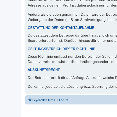
Benutzer, Administratoren etc.) zugänglich sind. Wen
Adresse aus deinem Profil ist dabei jedoch nur für de
Andere als die oben genannten Daten wird der Betreibe
Weitergabe der Daten (z. B. an Strafverfolgungsbehörde
GESTATTUNG DER KONTAKTAUFNAHME
Du gestattest dem Betreiber darüber hinaus, dich unt
Board erforderlich ist. Darüber hinaus dürfen er und 
GELTUNGSBEREICH DIESER RICHTLINIE
Diese Richtlinie umfasst nur den Bereich der Seiten
Daten verarbeitet, wird er dich darüber gesondert inf
AUSKUNFTSRECHT
Der Betreiber erteilt dir auf Anfrage Auskunft, welche
Du kannst jederzeit die Löschung bzw. Sperrung deiner
Seychellen Infos
Forum