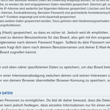
rch den Betreiber weitere Daten als notwendig festgelegt wurden, so ist dies für 
llst, so werden die dort eingegebenen Daten ebenfalls gespeichert. Gleiches gilt, 
Die IP-Adresse wird weiterhin bei folgenden Aktionen gespeichert: Löschen und Än
l-Adresse, Kontoaktivierung, Benutzer-Passwort) und gescheiterte Anmeldeversuch
ine?“-Funktion angezeigt und nicht dauerhaft gespeichert.
 dass weitere Daten gespeichert werden. Dazu gehören dein Abstimmungsverhalten
gungsfunktionen.
(Hash) gespeichert, so dass es sicher ist. Jedoch wird dir empfohlen, 
ssel zu deinem Benutzerkonto für das Board, also geh mit ihm sorgsam
htigterweise nach deinem Passwort fragen. Solltest du dein Passwort v
are fragt dich dann nach deinem Benutzernamen und deiner E-Mail-Ad
Board zugreifen kannst.
en und oben näher spezifizierten Daten zu speichern, um das Board bet
en einer Interessenabwägung zwischen deinen und seinen Interessen sow
r von deinem Browser übermittelter Browser-Kennung zu speichern, so
R DATEN
n Personen zu ermöglichen. Du bist dir daher bewusst, dass die Daten d
ber kann jedoch festlegen, dass einzelne Informationen nur für einen ei