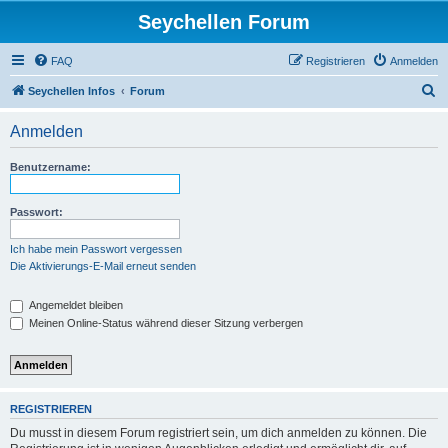
Seychellen Forum
FAQ
Registrieren
Anmelden
S
Seychellen Infos
Forum
u
Anmelden
c
h
Benutzername:
e
Passwort:
Ich habe mein Passwort vergessen
Die Aktivierungs-E-Mail erneut senden
Angemeldet bleiben
Meinen Online-Status während dieser Sitzung verbergen
REGISTRIEREN
Du musst in diesem Forum registriert sein, um dich anmelden zu können. Die