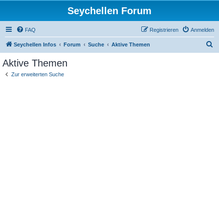
Seychellen Forum
FAQ
Registrieren
Anmelden
S
Seychellen Infos
Forum
Suche
Aktive Themen
u
Aktive Themen
c
Zur erweiterten Suche
h
e