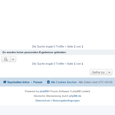
Die Suche ergab 0 Treffer • Seite
1
von
1
Es wurden keine passenden Ergebnisse gefunden.
Die Suche ergab 0 Treffer • Seite
1
von
1
Gehe zu
Seychellen Infos
Forum
Alle Cookies löschen
Alle Zeiten sind
UTC+02:00
Powered by
phpBB
® Forum Software © phpBB Limited
Deutsche Übersetzung durch
phpBB.de
Datenschutz
|
Nutzungsbedingungen