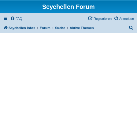
Seychellen Forum
FAQ
Registrieren
Anmelden
S
Seychellen Infos
Forum
Suche
Aktive Themen
u
c
h
e