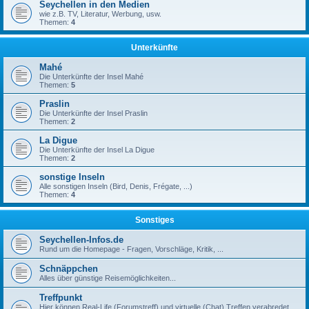
Seychellen in den Medien
wie z.B. TV, Literatur, Werbung, usw.
Themen:
4
Unterkünfte
Mahé
Die Unterkünfte der Insel Mahé
Themen:
5
Praslin
Die Unterkünfte der Insel Praslin
Themen:
2
La Digue
Die Unterkünfte der Insel La Digue
Themen:
2
sonstige Inseln
Alle sonstigen Inseln (Bird, Denis, Frégate, ...)
Themen:
4
Sonstiges
Seychellen-Infos.de
Rund um die Homepage - Fragen, Vorschläge, Kritik, ...
Schnäppchen
Alles über günstige Reisemöglichkeiten...
Treffpunkt
Hier können Real-Life (Forumstreff) und virtuelle (Chat) Treffen verabredet