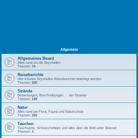
Allgemein
Allgemeines Board
Alles rund um die Seychellen
Themen:
74
Reiseberichte
Hier können Seychellen-Reiseberichte hinterlegt werden
Themen:
580
Strände
Bewertungen, Beschreibungen, ... der Strände
Themen:
188
Natur
Alles rund um Flora, Fauna und Naturschutz
Themen:
285
Tauchen
Tauchspots, Schnorcheltipps und alles über die Welt unter Wasser
Themen:
3