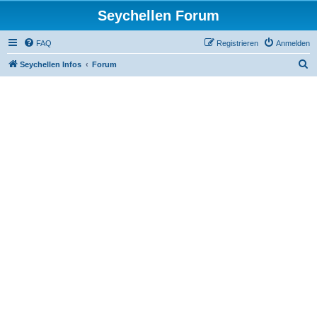
Seychellen Forum
FAQ
Registrieren
Anmelden
S
Seychellen Infos
Forum
u
c
h
e