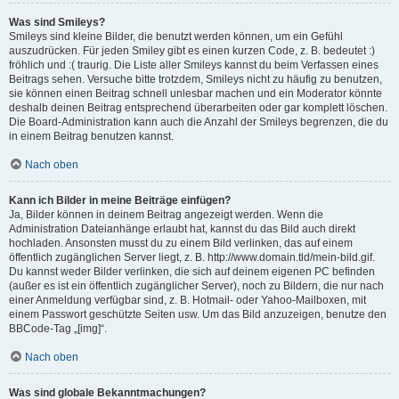
Was sind Smileys?
Smileys sind kleine Bilder, die benutzt werden können, um ein Gefühl
auszudrücken. Für jeden Smiley gibt es einen kurzen Code, z. B. bedeutet :)
fröhlich und :( traurig. Die Liste aller Smileys kannst du beim Verfassen eines
Beitrags sehen. Versuche bitte trotzdem, Smileys nicht zu häufig zu benutzen,
sie können einen Beitrag schnell unlesbar machen und ein Moderator könnte
deshalb deinen Beitrag entsprechend überarbeiten oder gar komplett löschen.
Die Board-Administration kann auch die Anzahl der Smileys begrenzen, die du
in einem Beitrag benutzen kannst.
Nach oben
Kann ich Bilder in meine Beiträge einfügen?
Ja, Bilder können in deinem Beitrag angezeigt werden. Wenn die
Administration Dateianhänge erlaubt hat, kannst du das Bild auch direkt
hochladen. Ansonsten musst du zu einem Bild verlinken, das auf einem
öffentlich zugänglichen Server liegt, z. B. http://www.domain.tld/mein-bild.gif.
Du kannst weder Bilder verlinken, die sich auf deinem eigenen PC befinden
(außer es ist ein öffentlich zugänglicher Server), noch zu Bildern, die nur nach
einer Anmeldung verfügbar sind, z. B. Hotmail- oder Yahoo-Mailboxen, mit
einem Passwort geschützte Seiten usw. Um das Bild anzuzeigen, benutze den
BBCode-Tag „[img]“.
Nach oben
Was sind globale Bekanntmachungen?