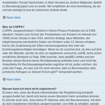
Avatarbilder, Private Nachrichten, E-Mail-Versand an andere Mitglieder, Beitritt
zu Benutzergruppen und so weiter. Wir empfehlen dir eine Anmeldung, da sie
schnell erledigt ist und dir zahlreiche Vorteile bietet.
Nach oben
Was ist COPPA?
COPPA, ausgeschrieben Children’s Online Privacy Protection Act of 1998
(deutsch: Gesetz zum Schutz der Privatsphäre von Kindern im Internet von
1998) ist ein Gesetz in den USA, welches festlegt, dass Websites, die
möglicherweise persönliche Daten von Kindern unter 13 Jahren erheben,
hierzu die Zustimmung der Eltern beziehungsweise des oder der
Erziehungsberechtigten benötigen. Wenn du dir unsicher bist, ob dies auf dich
oder die Website, auf der du dich zu registrieren versuchst, zutrifft, ziehe einen
rechtlichen Beistand zu Rate. Bitte beachte, dass phpBB Limited und der
Besitzer dieses Boards keine Rechtsberatung anbieten kann und nicht die
Anlaufstelle für Rechtsangelegenheiten jeglicher Art ist; außer solchen, die
unter der Frage „An wen soll ich mich wenden, falls es Beschwerden oder
juristische Anfragen zu diesem Forum gibt?“ behandelt werden.
Nach oben
Warum kann ich mich nicht registrieren?
Es kann sein, dass die Board-Administration die Registrierung komplett
ausgeschaltet hat, damit sich keine neuen Benutzer mehr anmelden können.
Es könnte auch sein, dass deine IP-Adresse oder der Benutzername, mit dem
du dich registrieren möchtest, gesperrt wurden. Um Hilfe zu erhalten, wende