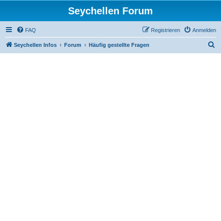
Seychellen Forum
FAQ
Registrieren
Anmelden
S
Seychellen Infos
Forum
Häufig gestellte Fragen
u
c
h
e