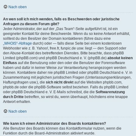
Nach oben
An wen soll ich mich wenden, falls es Beschwerden oder juristische
Anfragen zu diesem Forum gibt?
Jeder Administrator, der auf der „Das Team“-Seite aufgeführt ist, ist ein
geeigneter Kontakt für deine Beschwerde. Wenn du so keine Antwort erhältst,
solltest du den Besitzer der Domain kontaktieren (führe dazu eine
„WHOIS“-Abfrage
durch) oder — falls diese Seite bei einem kostenlosen
Webhoster wie z. B. Yahoo!, free.fr, funpic.de usw. liegt — den Support oder
den Abuse-Kontakt des betreffenden Dienstes. Bitte beachte, dass phpBB
Limited (phpBB.com) und phpBB Deutschland e. V. (phpBB.de)
absolut keinen
Einfluss
auf die Benutzung oder den oder die Benutzer der Forensoftware
haben und dafür in keiner Weise zur Verantwortung herangezogen werden
können. Kontaktiere daher nie phpBB Limited oder phpBB Deutschland e. V. in
Zusammenhang mit jeglichen juristischen Fragen (Unterlassungserklärungen,
Haftungsfragen usw.), die
sich nicht direkt
auf die Websiten phpbb.com,
phpbb.de oder die phpBB-Software selbst beziehen. Falls du phpBB Limited
oder phpBB Deutschland e. V. E-Mails schreibst, die die
Softwarenutzung
durch Dritte
betreffen, so wirst du, wenn überhaupt, höchstens eine knappe
Antwort erhalten.
Nach oben
Wie kann ich einen Administrator des Boards kontaktieren?
Alle Benutzer des Boards können das Kontaktformular nutzen, wenn die
Funktion durch die Board-Administration aktiviert wurde.