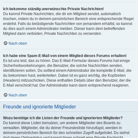
Ich bekomme ständig unerwünschte Private Nachrichten!
Du kannst Private Nachrichten, die dir ein Mitglied sendet, automatisch
löschen, indem du in deinem persönlichen Bereich eine entsprechende Regel
erstellst. Falls du belästigende Nachrichten von jemandem erhältst, so kannst
du dies auch einem Administrator melden. Dieser kann dem betreffenden
Mitglied dann verbieten, Private Nachrichten zu versenden.
Nach oben
Ich habe eine Spam-E-Mail von einem Mitglied dieses Forums erhalten!
Es tut uns leid, das zu hören. Das E-Mail-Formular dieses Forums hat einige
Sicherheitsvorkehrungen, die Benutzer, die solche Nachrichten senden,
identifizieren sollen. Du solltest einem Administrator die komplette E-Mail, die
du bekommen hast, weiterleiten. Dabei ist es ganz wichtig, die Kopfzeilen
(Headers) mitzuschicken. Diese enthalten Details über den Benutzer, der die
E-Mail verschickt hat. Der Administrator kann dann entsprechend reagieren.
Nach oben
Freunde und ignorierte Mitglieder
Wozu benötige ich die Listen der Freunde und ignorierten Mitglieder?
Du kannst diese Listen benutzen, um andere Mitglieder des Boards zu
verwalten. Mitglieder, die du deiner Freundesliste hinzufügst, werden in
deinem persönlichen Bereich für den schnellen Zugriff aufgelistet. Du siehst
dort deren Onlinestatus und kannst ihnen schnell eine Private Nachricht